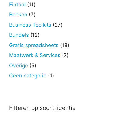
producten
11
Fintool
11
producten
7
Boeken
7
producten
27
Business Toolkits
27
producten
12
Bundels
12
producten
18
Gratis spreadsheets
18
producten
7
Maatwerk & Services
7
producten
5
Overige
5
producten
1
Geen categorie
1
product
Filteren op soort licentie