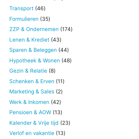
producten
46
Transport
46
producten
35
Formulieren
35
producten
174
ZZP & Ondernemen
174
producten
43
Lenen & Krediet
43
producten
44
Sparen & Beleggen
44
producten
48
Hypotheek & Wonen
48
producten
8
Gezin & Relatie
8
producten
11
Schenken & Erven
11
producten
2
Marketing & Sales
2
producten
42
Werk & Inkomen
42
producten
13
Pensioen & AOW
13
producten
23
Kalender & Vrije tijd
23
producten
13
Verlof en vakantie
13