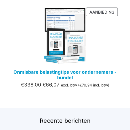
PRODU
AANBIEDING
IN
DE
UITVER
Onmisbare belastingtips voor ondernemers -
bundel
Oorspronkelijke
Huidige
€
338,00
€
66,07
excl. btw (
€
79,94
incl. btw)
prijs
prijs
was:
is:
€338,00.
€66,07.
Recente berichten