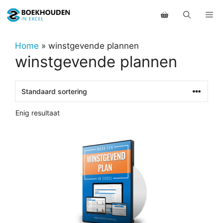
Ga
Me
naar
de
inhoud
Home
»
winstgevende plannen
winstgevende plannen
Enig resultaat
Dit
product
heeft
meerdere
variaties.
Deze
optie