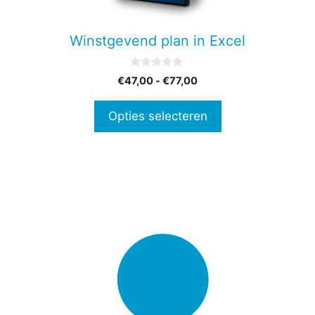
kan
gekozen
Winstgevend plan in Excel
worden
op
0
Prijsklasse:
€
47,00
-
€
77,00
de
v
€47,00
a
productpagina
n
tot
Opties selecteren
5
€77,00