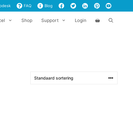
pdesk
FAQ
Blog
cel
Shop
Support
Login
g