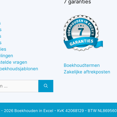
7 garanties
s
s
s
s
ies
lingen
stelde vragen
Boekhoudtermen
boekhoudsjablonen
Zakelijke aftrekposten
 - 2026 Boekhouden in Excel - KvK 42068129 - BTW NL86956