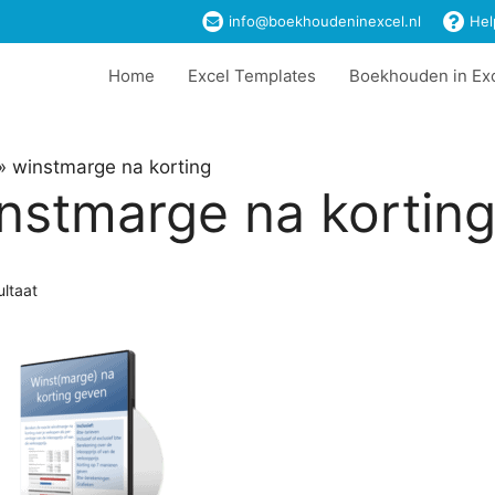
info@boekhoudeninexcel.nl
Hel
Home
Excel Templates
Boekhouden in Ex
»
winstmarge na korting
nstmarge na kortin
ultaat