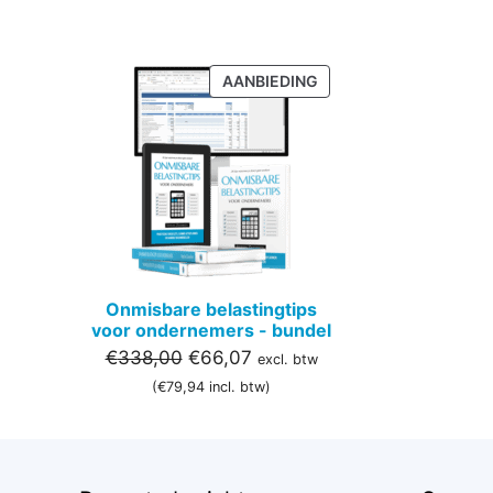
PRODUCT
AANBIEDING
IN
DE
UITVERKOOP
Onmisbare belastingtips
voor ondernemers - bundel
Oorspronkelijke
Huidige
€
338,00
€
66,07
excl. btw
prijs
prijs
(
€
79,94
incl. btw)
was:
is:
€338,00.
€66,07.