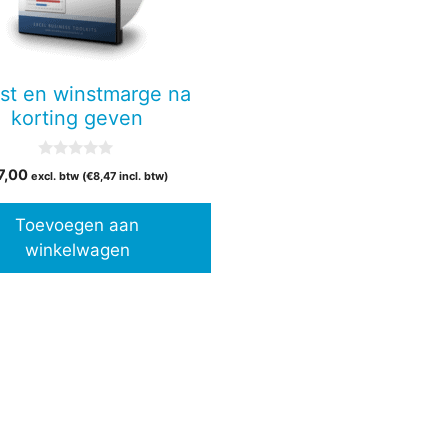
st en winstmarge na
korting geven
0
7,00
excl. btw (
€
8,47
incl. btw)
v
a
n
Toevoegen aan
5
winkelwagen