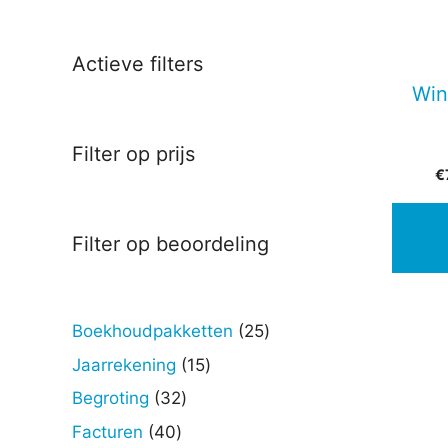
Actieve filters
Win
Filter op prijs
€
Filter op beoordeling
25
Boekhoudpakketten
25
producten
15
Jaarrekening
15
producten
32
Begroting
32
producten
40
Facturen
40