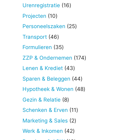
producten
16
Urenregistratie
16
producten
10
Projecten
10
producten
25
Personeelszaken
25
producten
46
Transport
46
producten
35
Formulieren
35
producten
174
ZZP & Ondernemen
174
producten
43
Lenen & Krediet
43
producten
44
Sparen & Beleggen
44
producten
48
Hypotheek & Wonen
48
producten
8
Gezin & Relatie
8
producten
11
Schenken & Erven
11
producten
2
Marketing & Sales
2
producten
42
Werk & Inkomen
42
producten