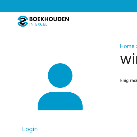
Ga
naar
de
inhoud
Home
wi
Enig res
Login