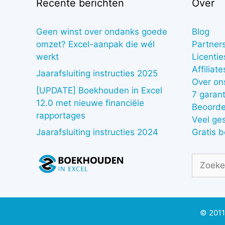
Recente berichten
Over
Geen winst over ondanks goede
Blog
omzet? Excel-aanpak die wél
Partner
werkt
Licentie
Affiliate
Jaarafsluiting instructies 2025
Over on
[UPDATE] Boekhouden in Excel
7 garant
12.0 met nieuwe financiële
Beoorde
rapportages
Veel ge
Gratis 
Jaarafsluiting instructies 2024
Zoek
naar:
© 2011