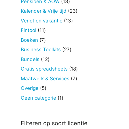
13
Pensioen & AOW
13
producten
23
Kalender & Vrije tijd
23
producten
13
Verlof en vakantie
13
producten
11
Fintool
11
producten
7
Boeken
7
producten
27
Business Toolkits
27
producten
12
Bundels
12
producten
18
Gratis spreadsheets
18
producten
7
Maatwerk & Services
7
producten
5
Overige
5
producten
1
Geen categorie
1
product
Filteren op soort licentie