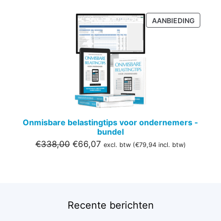
PRODU
AANBIEDING
IN
DE
UITVER
Onmisbare belastingtips voor ondernemers -
bundel
Oorspronkelijke
Huidige
€
338,00
€
66,07
excl. btw (
€
79,94
incl. btw)
prijs
prijs
was:
is:
€338,00.
€66,07.
Recente berichten