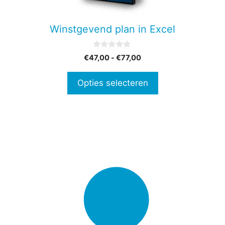
kan
gekozen
Winstgevend plan in Excel
worden
op
0
Prijsklasse:
€
47,00
-
€
77,00
de
v
€47,00
a
productpagina
n
tot
Opties selecteren
5
€77,00