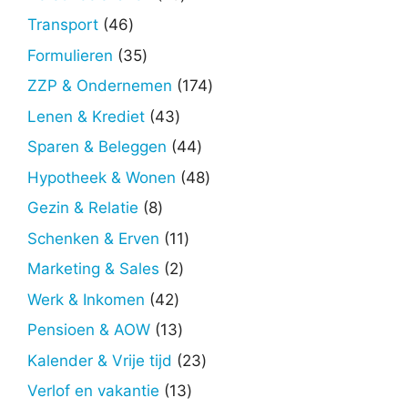
producten
46
Transport
46
producten
35
Formulieren
35
producten
174
ZZP & Ondernemen
174
producten
43
Lenen & Krediet
43
producten
44
Sparen & Beleggen
44
producten
48
Hypotheek & Wonen
48
producten
8
Gezin & Relatie
8
producten
11
Schenken & Erven
11
producten
2
Marketing & Sales
2
producten
42
Werk & Inkomen
42
producten
13
Pensioen & AOW
13
producten
23
Kalender & Vrije tijd
23
producten
13
Verlof en vakantie
13