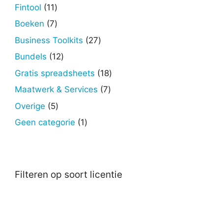
producten
11
Fintool
11
producten
7
Boeken
7
producten
27
Business Toolkits
27
producten
12
Bundels
12
producten
18
Gratis spreadsheets
18
producten
7
Maatwerk & Services
7
producten
5
Overige
5
producten
1
Geen categorie
1
product
Filteren op soort licentie