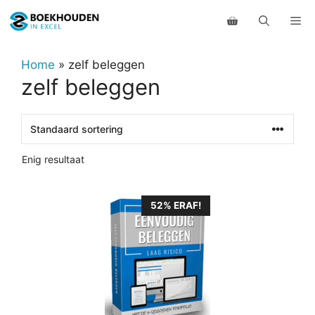
Ga
Me
naar
de
inhoud
Home
»
zelf beleggen
zelf beleggen
Enig resultaat
52% ERAF!