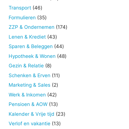
producten
46
Transport
46
producten
35
Formulieren
35
producten
174
ZZP & Ondernemen
174
producten
43
Lenen & Krediet
43
producten
44
Sparen & Beleggen
44
producten
48
Hypotheek & Wonen
48
producten
8
Gezin & Relatie
8
producten
11
Schenken & Erven
11
producten
2
Marketing & Sales
2
producten
42
Werk & Inkomen
42
producten
13
Pensioen & AOW
13
producten
23
Kalender & Vrije tijd
23
producten
13
Verlof en vakantie
13