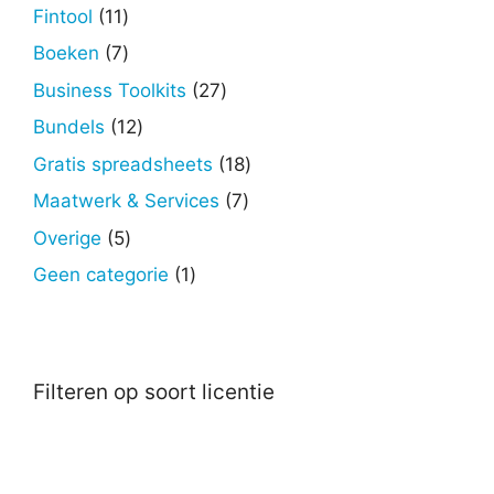
producten
11
Fintool
11
producten
7
Boeken
7
producten
27
Business Toolkits
27
producten
12
Bundels
12
producten
18
Gratis spreadsheets
18
producten
7
Maatwerk & Services
7
producten
5
Overige
5
producten
1
Geen categorie
1
product
Filteren op soort licentie