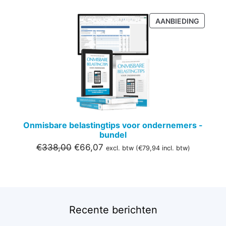
PRODU
AANBIEDING
IN
DE
UITVER
Onmisbare belastingtips voor ondernemers -
bundel
Oorspronkelijke
Huidige
€
338,00
€
66,07
excl. btw (
€
79,94
incl. btw)
prijs
prijs
was:
is:
€338,00.
€66,07.
Recente berichten