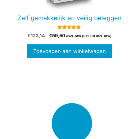
Zelf gemakkelijk en veilig beleggen
5.00
Oorspronkelijke
Huidige
€
123,14
€
59,50
excl. btw (
€
72,00
incl. btw)
van 5
prijs
prijs
was:
is:
Toevoegen aan winkelwagen
€123,14.
€59,50.