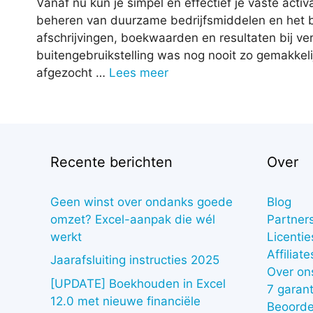
Vanaf nu kun je simpel en effectief je vaste activ
beheren van duurzame bedrijfsmiddelen en het 
afschrijvingen, boekwaarden en resultaten bij ve
buitengebruikstelling was nog nooit zo gemakkelij
afgezocht …
Lees meer
Recente berichten
Over
Geen winst over ondanks goede
Blog
omzet? Excel-aanpak die wél
Partner
werkt
Licentie
Affiliate
Jaarafsluiting instructies 2025
Over on
[UPDATE] Boekhouden in Excel
7 garant
12.0 met nieuwe financiële
Beoorde