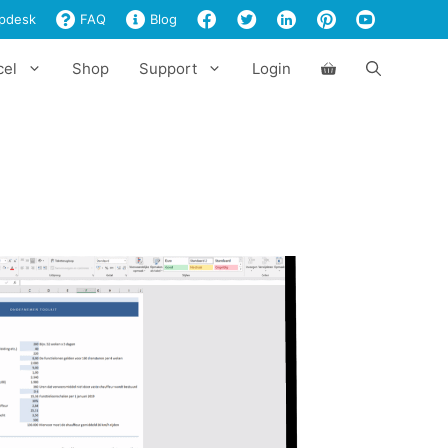
pdesk
FAQ
Blog
cel
Shop
Support
Login