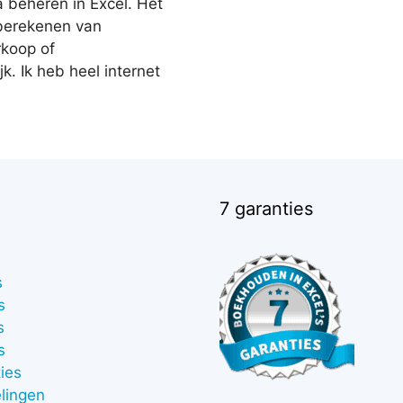
a beheren in Excel. Het
berekenen van
rkoop of
k. Ik heb heel internet
7 garanties
s
s
s
s
ies
lingen