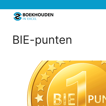
Ga
naar
de
inhoud
BIE-punten