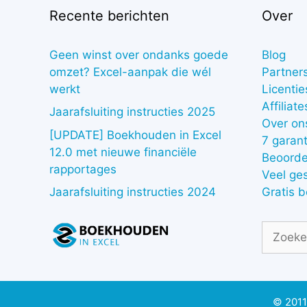
Recente berichten
Over
Geen winst over ondanks goede
Blog
omzet? Excel-aanpak die wél
Partner
werkt
Licentie
Affiliate
Jaarafsluiting instructies 2025
Over on
[UPDATE] Boekhouden in Excel
7 garant
12.0 met nieuwe financiële
Beoorde
rapportages
Veel ge
Gratis 
Jaarafsluiting instructies 2024
Zoek
naar:
© 2011