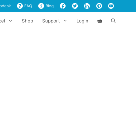
pdesk
FAQ
Blog
cel
Shop
Support
Login