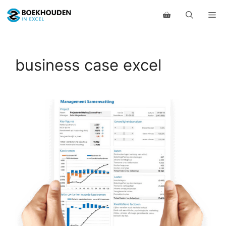
Ga
Me
naar
de
inhoud
business case excel