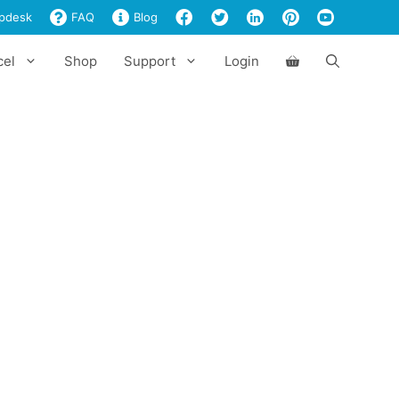
pdesk
FAQ
Blog
cel
Shop
Support
Login