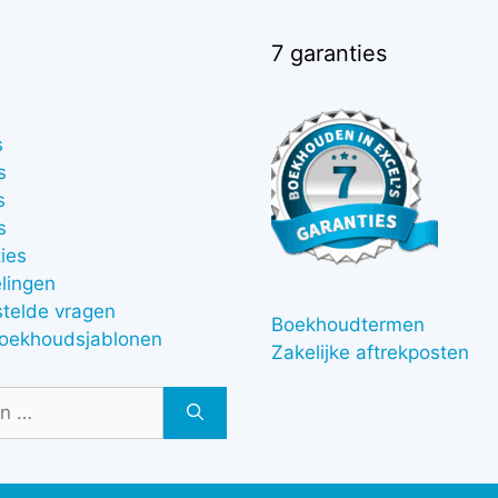
7 garanties
s
s
s
s
ies
lingen
stelde vragen
Boekhoudtermen
boekhoudsjablonen
Zakelijke aftrekposten