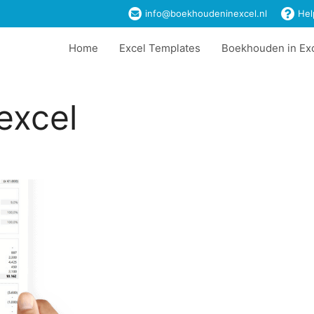
info@boekhoudeninexcel.nl
Hel
Home
Excel Templates
Boekhouden in Ex
excel