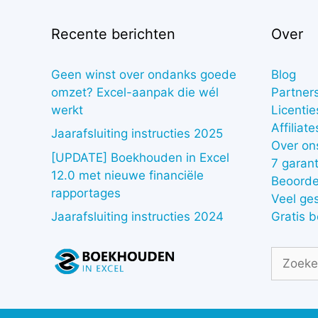
Recente berichten
Over
Geen winst over ondanks goede
Blog
omzet? Excel-aanpak die wél
Partner
werkt
Licentie
Affiliate
Jaarafsluiting instructies 2025
Over on
[UPDATE] Boekhouden in Excel
7 garant
12.0 met nieuwe financiële
Beoorde
rapportages
Veel ge
Gratis 
Jaarafsluiting instructies 2024
Zoek
naar: