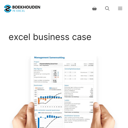
Ga
Me
naar
de
inhoud
excel business case