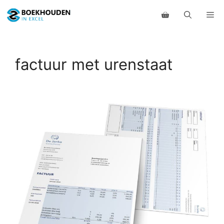
Ga
Me
naar
de
inhoud
factuur met urenstaat