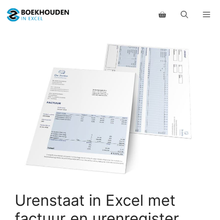
Ga
Me
naar
de
inhoud
Urenstaat in Excel met
factuur en urenregister