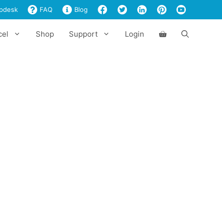
pdesk
FAQ
Blog
cel
Shop
Support
Login