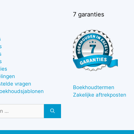
7 garanties
s
s
s
s
ies
lingen
stelde vragen
Boekhoudtermen
boekhoudsjablonen
Zakelijke aftrekposten