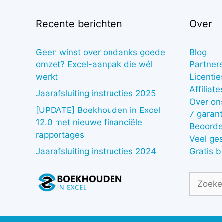
Recente berichten
Over
Geen winst over ondanks goede
Blog
omzet? Excel-aanpak die wél
Partner
werkt
Licentie
Affiliate
Jaarafsluiting instructies 2025
Over on
[UPDATE] Boekhouden in Excel
7 garant
12.0 met nieuwe financiële
Beoorde
rapportages
Veel ge
Gratis 
Jaarafsluiting instructies 2024
Zoek
naar: