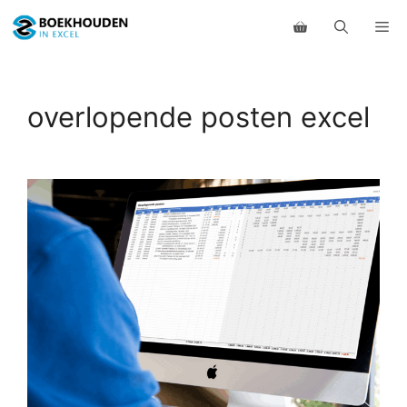
Ga
Me
naar
de
inhoud
overlopende posten excel