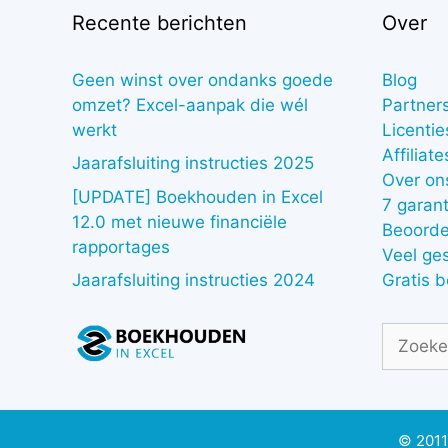
Recente berichten
Over
Geen winst over ondanks goede
Blog
omzet? Excel-aanpak die wél
Partner
werkt
Licentie
Affiliate
Jaarafsluiting instructies 2025
Over on
[UPDATE] Boekhouden in Excel
7 garant
12.0 met nieuwe financiële
Beoorde
rapportages
Veel ge
Gratis 
Jaarafsluiting instructies 2024
Zoek
naar:
© 2011