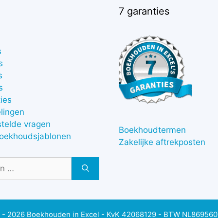
7 garanties
s
s
s
s
ies
lingen
stelde vragen
Boekhoudtermen
boekhoudsjablonen
Zakelijke aftrekposten
 - 2026 Boekhouden in Excel - KvK 42068129 - BTW NL86956