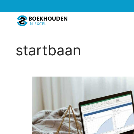
Ga
naar
de
inhoud
startbaan