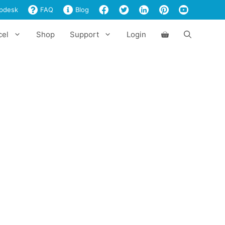
pdesk
FAQ
Blog
cel
Shop
Support
Login