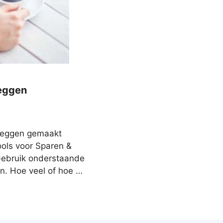
leggen
eleggen gemaakt
ools voor Sparen &
 Gebruik onderstaande
en. Hoe veel of hoe …