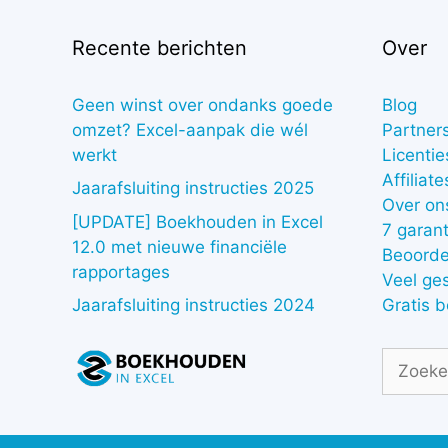
Recente berichten
Over
Geen winst over ondanks goede
Blog
omzet? Excel-aanpak die wél
Partner
werkt
Licentie
Affiliate
Jaarafsluiting instructies 2025
Over on
[UPDATE] Boekhouden in Excel
7 garant
12.0 met nieuwe financiële
Beoorde
rapportages
Veel ge
Gratis 
Jaarafsluiting instructies 2024
Zoek
naar: