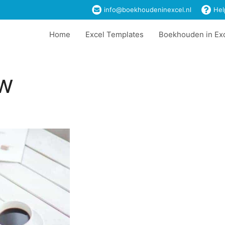
info@boekhoudeninexcel.nl
Hel
Home
Excel Templates
Boekhouden in Ex
w