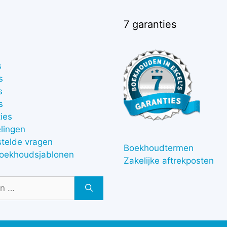
7 garanties
s
s
s
s
ies
lingen
stelde vragen
Boekhoudtermen
boekhoudsjablonen
Zakelijke aftrekposten