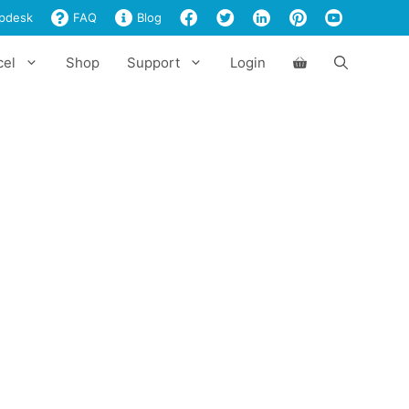
pdesk
FAQ
Blog
cel
Shop
Support
Login