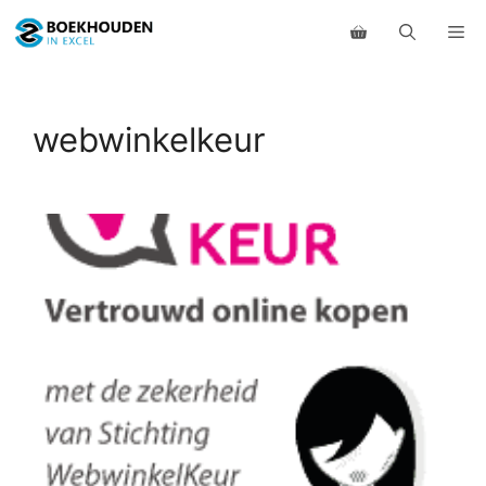
Ga
Me
naar
de
inhoud
webwinkelkeur