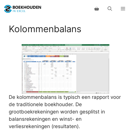
Ga
Me
naar
de
inhoud
Kolommenbalans
De kolommenbalans is typisch een rapport voor
de traditionele boekhouder. De
grootboekrekeningen worden gesplitst in
balansrekeningen en winst- en
verliesrekeningen (resultaten).