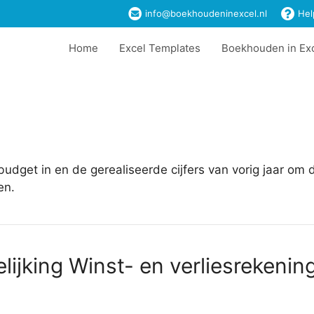
info@boekhoudeninexcel.nl
Hel
Home
Excel Templates
Boekhouden in Ex
budget in en de gerealiseerde cijfers van vorig jaar om 
en.
lijking Winst- en verliesrekenin