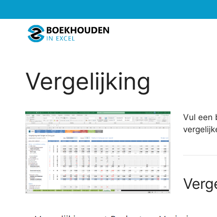
Ga
naar
de
inhoud
Vergelijking
Vul een 
vergelijk
Verge