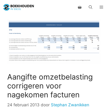
Ga
Me
naar
de
inhoud
Aangifte omzetbelasting
corrigeren voor
nagekomen facturen
24 februari 2013
door
Stephan Zwanikken