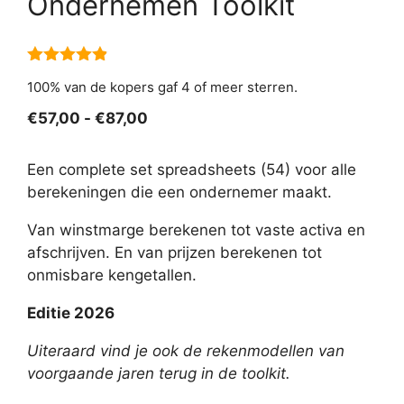
Ondernemen Toolkit
4.80
van 5
100% van de kopers gaf 4 of meer sterren.
Prijsklasse:
€
57,00
-
€
87,00
€57,00
tot
Een complete set spreadsheets (54) voor alle
€87,00
berekeningen die een ondernemer maakt.
Van winstmarge berekenen tot vaste activa en
afschrijven. En van prijzen berekenen tot
onmisbare kengetallen.
Editie 2026
Uiteraard vind je ook de rekenmodellen van
voorgaande jaren terug in de toolkit.