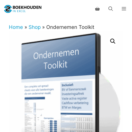
Ga
Me
naar
de
inhoud
Home
»
Shop
»
Ondernemen Toolkit