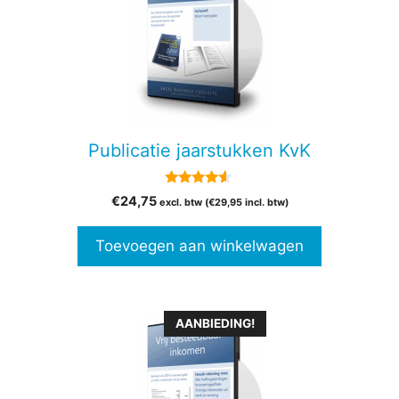
Publicatie jaarstukken KvK
4.38
€
24,75
excl. btw (
€
29,95
incl. btw)
van 5
Toevoegen aan winkelwagen
Dit
AANBIEDING!
product
heeft
meerdere