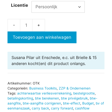
Licentie
Ondernemen
Toolkit
Toevoegen aan winkelwagen
aantal
Susana Pilar uit Enschede, e.c. uit Brielle & 15
anderen
kocht(en) dit product onlangs.
Artikelnummer:
OTK
Categorieën:
Business Toolkits
,
ZZP & Ondernemen
Tags:
achterwaartse verliesverrekening
,
bestelgrootte
,
betalingskorting
,
btw berekenen
,
btw privégebruik
,
btw-
aangfite
,
btw-aangifte corrigeren
,
btw-effect
,
Budget
,
bv of
eenmanszaak
,
carry back
,
carry forward
,
cashflow