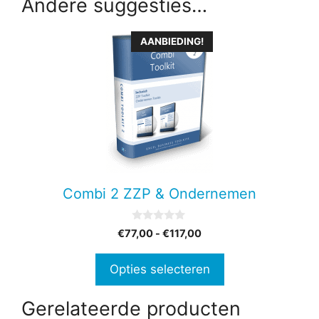
Andere suggesties…
Dit
AANBIEDING!
product
heeft
meerdere
variaties.
Deze
optie
kan
gekozen
Combi 2 ZZP & Ondernemen
worden
op
0
Prijsklasse:
€
77,00
-
€
117,00
de
v
€77,00
a
productpagina
n
tot
Opties selecteren
5
€117,00
Gerelateerde producten