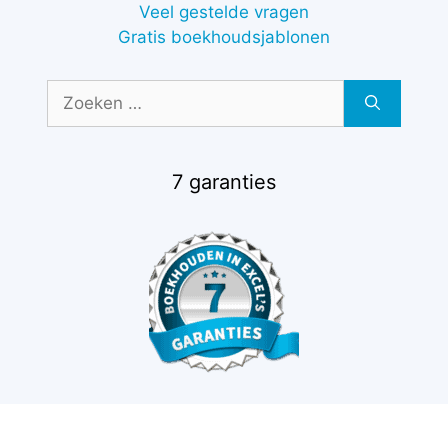
Veel gestelde vragen
Gratis boekhoudsjablonen
Zoek
naar:
7 garanties
€
57,00
-
Prijsklasse:
€
87,00
€57,00
tot
€87,00
Boekhoudtermen