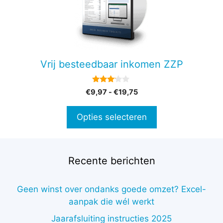
variaties.
Deze
optie
kan
gekozen
Vrij besteedbaar inkomen ZZP
worden
op
3.00
Prijsklasse:
€
9,97
-
€
19,75
de
van 5
€9,97
productpagina
tot
Opties selecteren
€19,75
Recente berichten
Geen winst over ondanks goede omzet? Excel-
aanpak die wél werkt
Jaarafsluiting instructies 2025