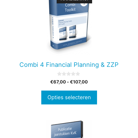
product
heeft
meerdere
variaties.
Deze
optie
kan
gekozen
Combi 4 Financial Planning & ZZP
worden
op
0
Prijsklasse:
€
67,00
-
€
107,00
de
v
€67,00
a
productpagina
n
tot
Opties selecteren
5
€107,00