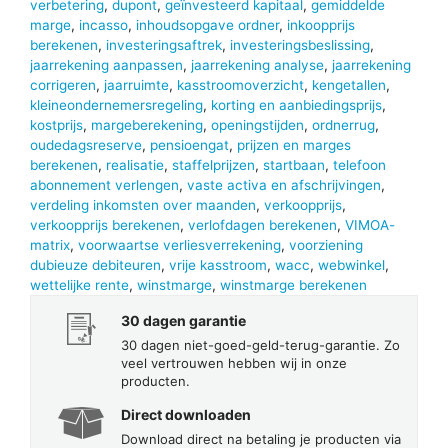
verbetering
,
dupont
,
geïnvesteerd kapitaal
,
gemiddelde
marge
,
incasso
,
inhoudsopgave ordner
,
inkoopprijs
berekenen
,
investeringsaftrek
,
investeringsbeslissing
,
jaarrekening aanpassen
,
jaarrekening analyse
,
jaarrekening
corrigeren
,
jaarruimte
,
kasstroomoverzicht
,
kengetallen
,
kleineondernemersregeling
,
korting en aanbiedingsprijs
,
kostprijs
,
margeberekening
,
openingstijden
,
ordnerrug
,
oudedagsreserve
,
pensioengat
,
prijzen en marges
berekenen
,
realisatie
,
staffelprijzen
,
startbaan
,
telefoon
abonnement verlengen
,
vaste activa en afschrijvingen
,
verdeling inkomsten over maanden
,
verkoopprijs
,
verkoopprijs berekenen
,
verlofdagen berekenen
,
VIMOA-
matrix
,
voorwaartse verliesverrekening
,
voorziening
dubieuze debiteuren
,
vrije kasstroom
,
wacc
,
webwinkel
,
wettelijke rente
,
winstmarge
,
winstmarge berekenen
30 dagen garantie
30 dagen niet-goed-geld-terug-garantie. Zo
veel vertrouwen hebben wij in onze
producten.
Direct downloaden
Download direct na betaling je producten via