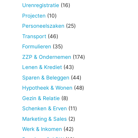
producten
16
Urenregistratie
16
producten
10
Projecten
10
producten
25
Personeelszaken
25
producten
46
Transport
46
producten
35
Formulieren
35
producten
174
ZZP & Ondernemen
174
producten
43
Lenen & Krediet
43
producten
44
Sparen & Beleggen
44
producten
48
Hypotheek & Wonen
48
producten
8
Gezin & Relatie
8
producten
11
Schenken & Erven
11
producten
2
Marketing & Sales
2
producten
42
Werk & Inkomen
42
producten