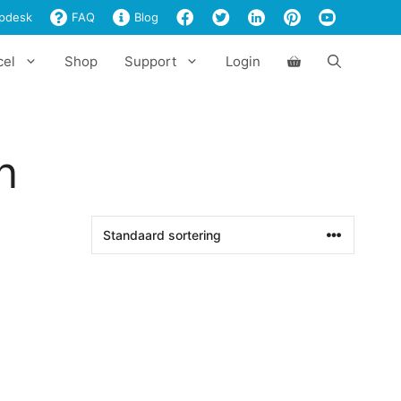
pdesk
FAQ
Blog
cel
Shop
Support
Login
n