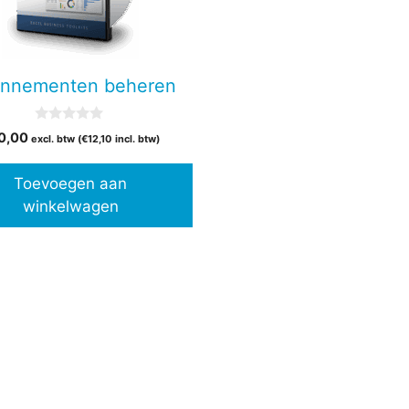
nnementen beheren
0
0,00
excl. btw (
€
12,10
incl. btw)
v
a
n
Toevoegen aan
5
winkelwagen