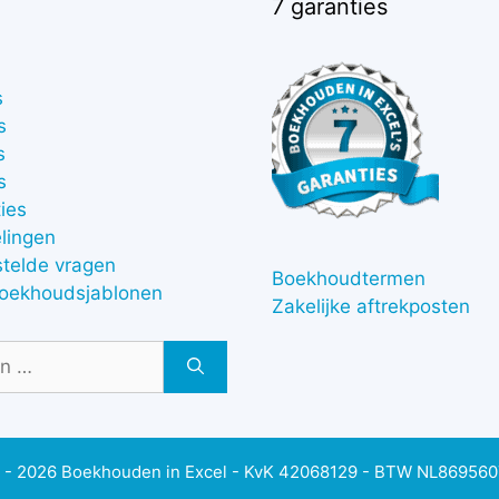
7 garanties
s
s
s
s
ies
lingen
stelde vragen
Boekhoudtermen
boekhoudsjablonen
Zakelijke aftrekposten
 - 2026 Boekhouden in Excel - KvK 42068129 - BTW NL86956