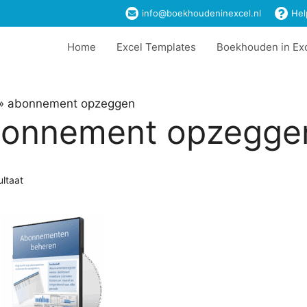
info@boekhoudeninexcel.nl
Hel
Home
Excel Templates
Boekhouden in Ex
»
abonnement opzeggen
onnement opzegge
ultaat