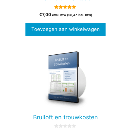
5.00
€
7,00
excl. btw (
€
8,47
incl. btw)
van 5
Toevoegen aan winkelwagen
Dit
product
heeft
meerdere
variaties.
Deze
optie
kan
gekozen
Bruiloft en trouwkosten
worden
op