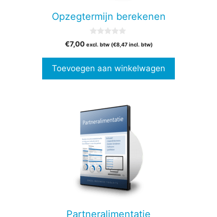
Opzegtermijn berekenen
0
€
7,00
excl. btw (
€
8,47
incl. btw)
v
a
n
Toevoegen aan winkelwagen
5
Partneralimentatie