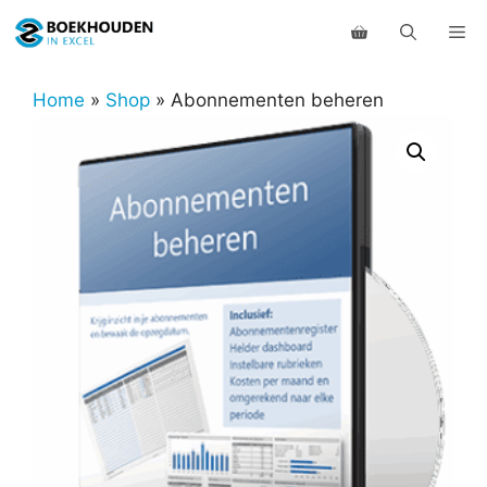
Ga
Me
naar
de
inhoud
Home
»
Shop
»
Abonnementen beheren