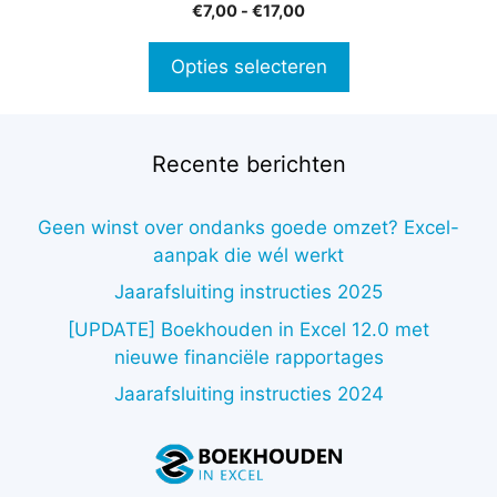
0
Prijsklasse:
€
7,00
-
€
17,00
de
v
€7,00
a
productpagina
n
tot
Opties selecteren
5
€17,00
Recente berichten
Geen winst over ondanks goede omzet? Excel-
aanpak die wél werkt
Jaarafsluiting instructies 2025
[UPDATE] Boekhouden in Excel 12.0 met
nieuwe financiële rapportages
Jaarafsluiting instructies 2024