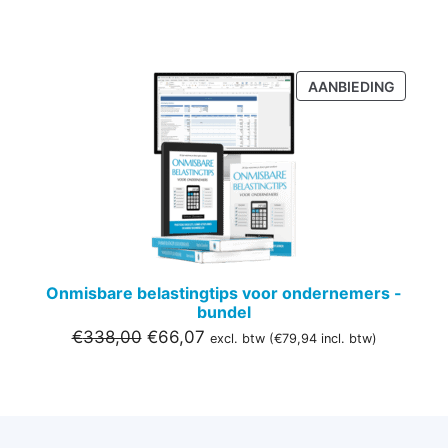
PRODU
AANBIEDING
IN
DE
UITVER
Onmisbare belastingtips voor ondernemers -
bundel
Oorspronkelijke
Huidige
€
338,00
€
66,07
excl. btw (
€
79,94
incl. btw)
prijs
prijs
was:
is:
€338,00.
€66,07.