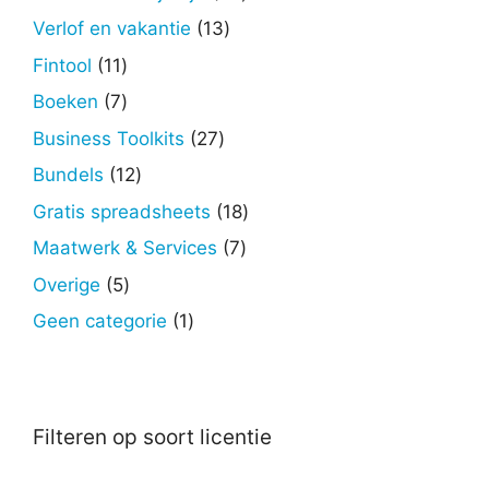
producten
13
Verlof en vakantie
13
producten
11
Fintool
11
producten
7
Boeken
7
producten
27
Business Toolkits
27
producten
12
Bundels
12
producten
18
Gratis spreadsheets
18
producten
7
Maatwerk & Services
7
producten
5
Overige
5
producten
1
Geen categorie
1
product
Filteren op soort licentie