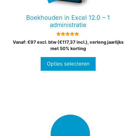
kan
gekozen
Boekhouden in Excel 12.0 – 1
worden
administratie
op
de
4.82
Vanaf: €97 excl. btw (€117,37 incl.), verleng jaarlijks
productpagina
van 5
met 50% korting
Opties selecteren