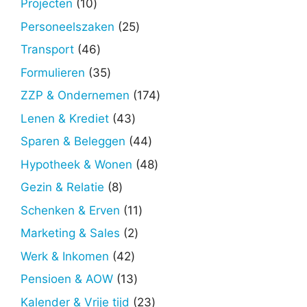
10
Projecten
10
producten
25
Personeelszaken
25
producten
46
Transport
46
producten
35
Formulieren
35
producten
174
ZZP & Ondernemen
174
producten
43
Lenen & Krediet
43
producten
44
Sparen & Beleggen
44
producten
48
Hypotheek & Wonen
48
producten
8
Gezin & Relatie
8
producten
11
Schenken & Erven
11
producten
2
Marketing & Sales
2
producten
42
Werk & Inkomen
42
producten
13
Pensioen & AOW
13
producten
23
Kalender & Vrije tijd
23