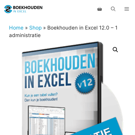
Ga
Me
naar
de
inhoud
Home
»
Shop
»
Boekhouden in Excel 12.0 – 1
administratie