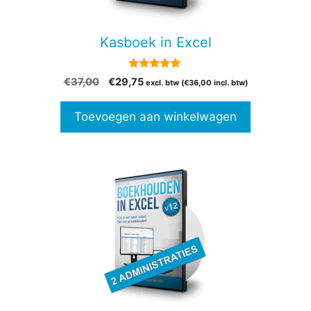
Kasboek in Excel
5.00
Oorspronkelijke
Huidige
€
37,00
€
29,75
excl. btw (
€
36,00
incl. btw)
van 5
prijs
prijs
was:
is:
Toevoegen aan winkelwagen
€37,00.
€29,75.
Dit
product
heeft
meerdere
variaties.
Deze
optie
kan