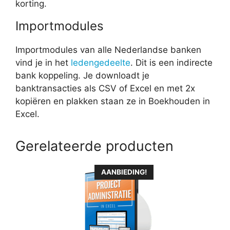
korting.
Importmodules
Importmodules van alle Nederlandse banken
vind je in het
ledengedeelte
. Dit is een indirecte
bank koppeling. Je downloadt je
banktransacties als CSV of Excel en met 2x
kopiëren en plakken staan ze in Boekhouden in
Excel.
Gerelateerde producten
Dit
AANBIEDING!
product
heeft
meerdere
variaties.