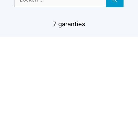
naar:
7 garanties
Boekhoudtermen
Zakelijke aftrekposten
Voorwaarden