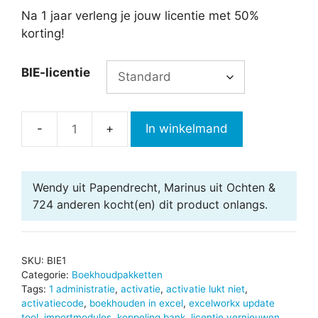
Na 1 jaar verleng je jouw licentie met 50%
korting!
BIE-licentie
In winkelmand
Boekhouden
in
Excel
Wendy uit Papendrecht, Marinus uit Ochten &
12.0
724 anderen
kocht(en) dit product onlangs.
-
1
administratie
aantal
SKU:
BIE1
Categorie:
Boekhoudpakketten
Tags:
1 administratie
,
activatie
,
activatie lukt niet
,
activatiecode
,
boekhouden in excel
,
excelworkx update
tool
,
importmodules
,
koppeling bank
,
licentie vernieuwen
,