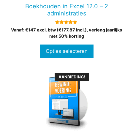
gekozen
Boekhouden in Excel 12.0 – 2
worden
administraties
op
de
4.75
Vanaf: €147 excl. btw (€177,87 incl.), verleng jaarlijks
productpagina
van 5
met 50% korting
Opties selecteren
Dit
AANBIEDING!
product
heeft
meerdere
variaties.
Deze
optie
kan