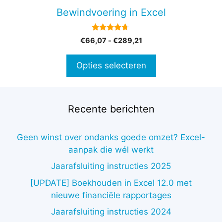
gekozen
Bewindvoering in Excel
worden
op
4.51
Prijsklasse:
€
66,07
-
€
289,21
de
van 5
€66,07
productpagina
tot
Opties selecteren
€289,21
Recente berichten
Geen winst over ondanks goede omzet? Excel-
aanpak die wél werkt
Jaarafsluiting instructies 2025
[UPDATE] Boekhouden in Excel 12.0 met
nieuwe financiële rapportages
Jaarafsluiting instructies 2024