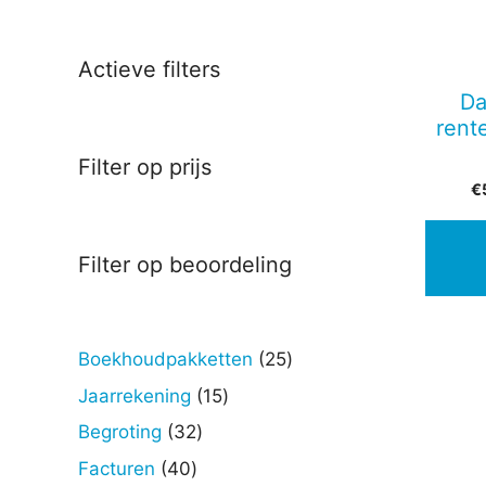
Actieve filters
Da
rent
Filter op prijs
€
Filter op beoordeling
25
Boekhoudpakketten
25
producten
15
Jaarrekening
15
producten
32
Begroting
32
producten
40
Facturen
40