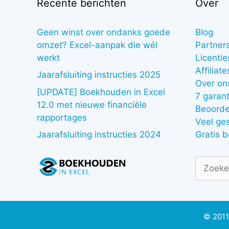
Recente berichten
Over
Geen winst over ondanks goede
Blog
omzet? Excel-aanpak die wél
Partner
werkt
Licentie
Affiliate
Jaarafsluiting instructies 2025
Over on
[UPDATE] Boekhouden in Excel
7 garant
12.0 met nieuwe financiële
Beoorde
rapportages
Veel ge
Gratis 
Jaarafsluiting instructies 2024
Zoek
naar:
© 2011