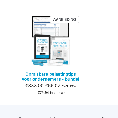
PRODUCT
AANBIEDING
IN
DE
UITVERKOOP
Onmisbare belastingtips
voor ondernemers - bundel
Oorspronkelijke
Huidige
€
338,00
€
66,07
excl. btw
prijs
prijs
(
€
79,94
incl. btw)
was:
is:
€338,00.
€66,07.