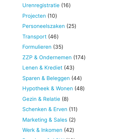
producten
16
Urenregistratie
16
producten
10
Projecten
10
producten
25
Personeelszaken
25
producten
46
Transport
46
producten
35
Formulieren
35
producten
174
ZZP & Ondernemen
174
producten
43
Lenen & Krediet
43
producten
44
Sparen & Beleggen
44
producten
48
Hypotheek & Wonen
48
producten
8
Gezin & Relatie
8
producten
11
Schenken & Erven
11
producten
2
Marketing & Sales
2
producten
42
Werk & Inkomen
42
producten