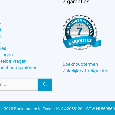
7 garanties
s
s
s
s
ies
lingen
stelde vragen
Boekhoudtermen
boekhoudsjablonen
Zakelijke aftrekposten
 - 2026 Boekhouden in Excel - KvK 42068129 - BTW NL86956