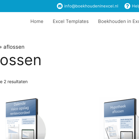
info@boekhoudeninexcel.nl
Hel
Home
Excel Templates
Boekhouden in Ex
»
aflossen
lossen
le 2 resultaten