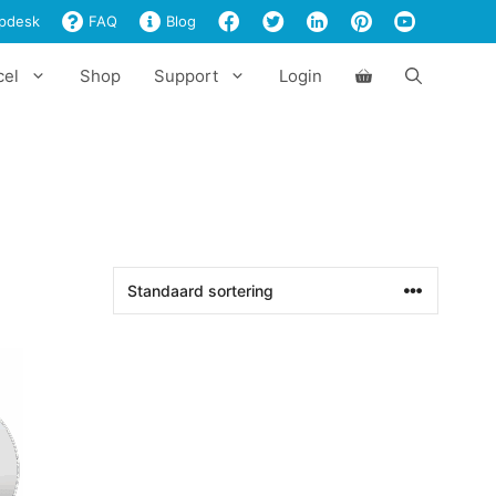
pdesk
FAQ
Blog
cel
Shop
Support
Login