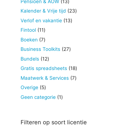
13
Pensioen & AOW
13
producten
23
Kalender & Vrije tijd
23
producten
13
Verlof en vakantie
13
producten
11
Fintool
11
producten
7
Boeken
7
producten
27
Business Toolkits
27
producten
12
Bundels
12
producten
18
Gratis spreadsheets
18
producten
7
Maatwerk & Services
7
producten
5
Overige
5
producten
1
Geen categorie
1
product
Filteren op soort licentie