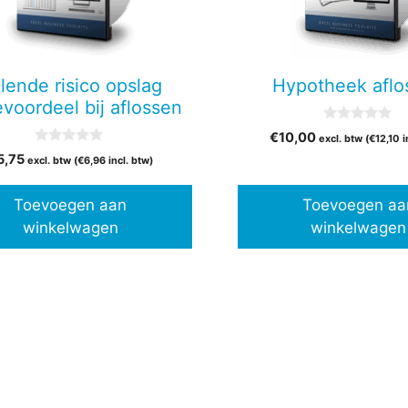
lende risico opslag
Hypotheek aflo
evoordeel bij aflossen
0
€
10,00
excl. btw (
€
12,10
i
v
0
a
5,75
excl. btw (
€
6,96
incl. btw)
v
n
a
5
n
Toevoegen aan
Toevoegen aa
5
winkelwagen
winkelwagen