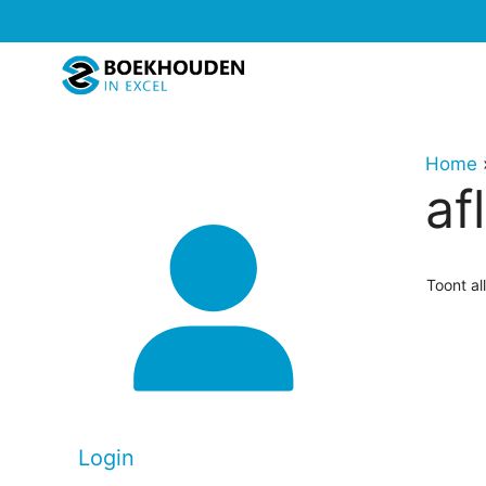
Ga
naar
de
inhoud
Home
af
Toont al
Login