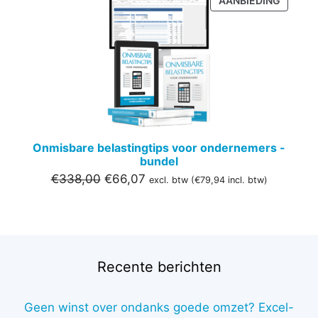
AANBIEDING
IN
DE
UITVER
Onmisbare belastingtips voor ondernemers -
bundel
Oorspronkelijke
Huidige
€
338,00
€
66,07
excl. btw (
€
79,94
incl. btw)
prijs
prijs
was:
is:
€338,00.
€66,07.
Recente berichten
Geen winst over ondanks goede omzet? Excel-