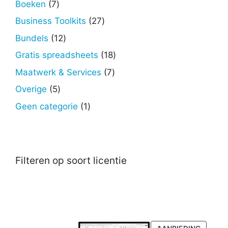
7
Boeken
7
producten
27
Business Toolkits
27
producten
12
Bundels
12
producten
18
Gratis spreadsheets
18
producten
7
Maatwerk & Services
7
producten
5
Overige
5
producten
1
Geen categorie
1
product
Filteren op soort licentie
PRODU