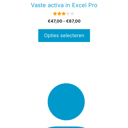
gekozen
Vaste activa in Excel Pro
worden
op
3.00
Prijsklasse:
€
47,00
-
€
87,00
de
van 5
€47,00
productpagina
tot
Opties selecteren
€87,00