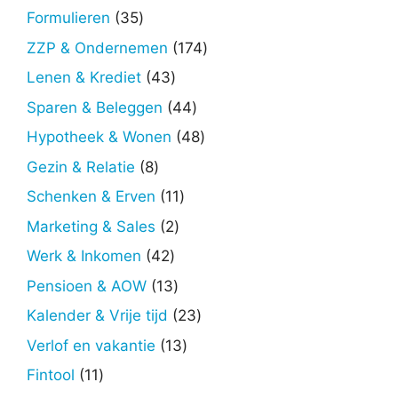
producten
35
Formulieren
35
producten
174
ZZP & Ondernemen
174
producten
43
Lenen & Krediet
43
producten
44
Sparen & Beleggen
44
producten
48
Hypotheek & Wonen
48
producten
8
Gezin & Relatie
8
producten
11
Schenken & Erven
11
producten
2
Marketing & Sales
2
producten
42
Werk & Inkomen
42
producten
13
Pensioen & AOW
13
producten
23
Kalender & Vrije tijd
23
producten
13
Verlof en vakantie
13
producten
11
Fintool
11
producten