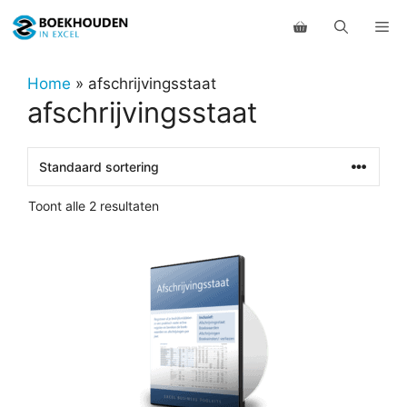
Ga
Me
naar
de
inhoud
Home
»
afschrijvingsstaat
afschrijvingsstaat
Toont alle 2 resultaten
Dit
product
heeft
meerdere
variaties.
Deze
optie