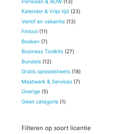
13
Pensioen & AOW
13
producten
23
Kalender & Vrije tijd
23
producten
13
Verlof en vakantie
13
producten
11
Fintool
11
producten
7
Boeken
7
producten
27
Business Toolkits
27
producten
12
Bundels
12
producten
18
Gratis spreadsheets
18
producten
7
Maatwerk & Services
7
producten
5
Overige
5
producten
1
Geen categorie
1
product
Filteren op soort licentie