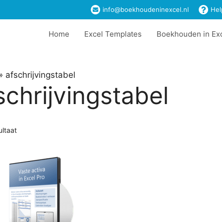
info@boekhoudeninexcel.nl
Hel
Home
Excel Templates
Boekhouden in Ex
»
afschrijvingstabel
schrijvingstabel
ultaat
t
ere
es.