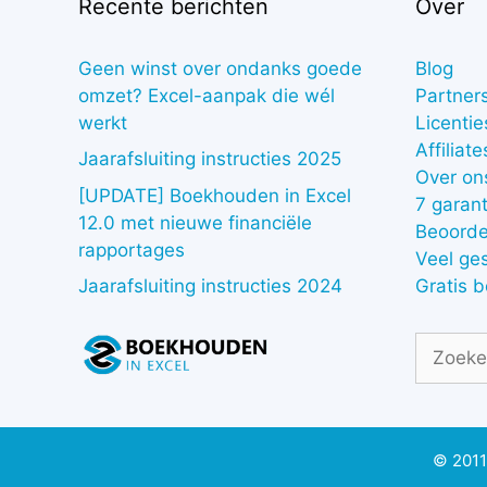
Recente berichten
Over
Geen winst over ondanks goede
Blog
omzet? Excel-aanpak die wél
Partner
werkt
Licentie
Affiliate
Jaarafsluiting instructies 2025
Over on
[UPDATE] Boekhouden in Excel
7 garant
12.0 met nieuwe financiële
Beoorde
rapportages
Veel ge
Gratis 
Jaarafsluiting instructies 2024
Zoek
naar:
© 2011