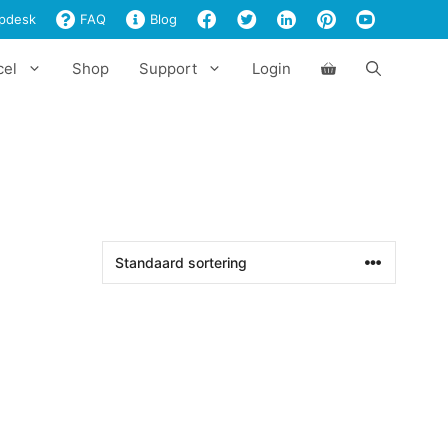
pdesk
FAQ
Blog
cel
Shop
Support
Login