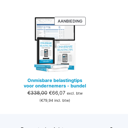
PRODUCT
AANBIEDING
IN
DE
UITVERKOOP
Onmisbare belastingtips
voor ondernemers - bundel
Oorspronkelijke
Huidige
€
338,00
€
66,07
excl. btw
prijs
prijs
(
€
79,94
incl. btw)
was:
is:
€338,00.
€66,07.