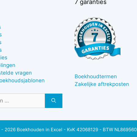
7 garanties
s
s
s
s
ies
lingen
stelde vragen
Boekhoudtermen
boekhoudsjablonen
Zakelijke aftrekposten
 - 2026 Boekhouden in Excel - KvK 42068129 - BTW NL86956