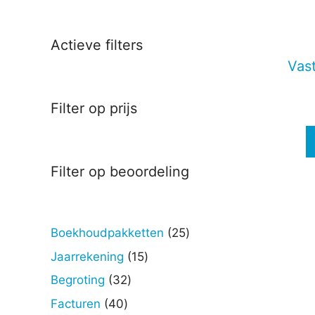
Deze
optie
kan
Actieve filters
gekoz
Vast
worde
op
Filter op prijs
de
produc
Filter op beoordeling
25
Boekhoudpakketten
25
producten
15
Jaarrekening
15
producten
32
Begroting
32
producten
40
Facturen
40