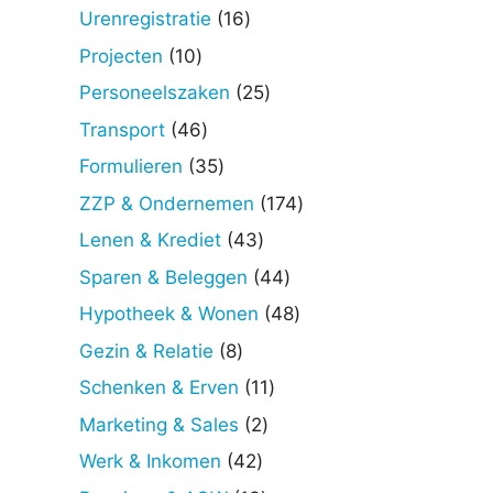
producten
16
Urenregistratie
16
producten
10
Projecten
10
producten
25
Personeelszaken
25
producten
46
Transport
46
producten
35
Formulieren
35
producten
174
ZZP & Ondernemen
174
producten
43
Lenen & Krediet
43
producten
44
Sparen & Beleggen
44
producten
48
Hypotheek & Wonen
48
producten
8
Gezin & Relatie
8
producten
11
Schenken & Erven
11
producten
2
Marketing & Sales
2
producten
42
Werk & Inkomen
42
producten