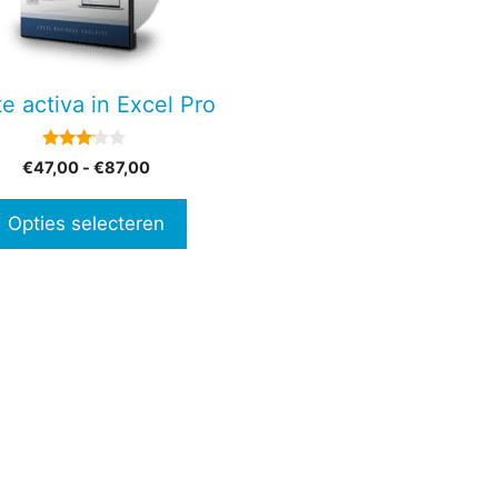
en
e activa in Excel Pro
n
3.00
Prijsklasse:
€
47,00
-
€
87,00
van 5
€47,00
tpagina
tot
Opties selecteren
€87,00