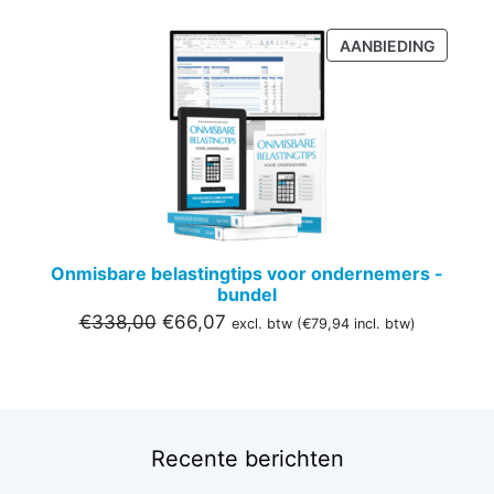
PRODU
AANBIEDING
IN
DE
UITVER
Onmisbare belastingtips voor ondernemers -
bundel
Oorspronkelijke
Huidige
€
338,00
€
66,07
excl. btw (
€
79,94
incl. btw)
prijs
prijs
was:
is:
€338,00.
€66,07.
Recente berichten