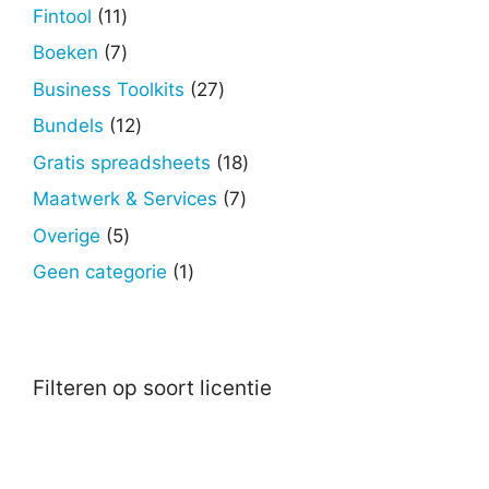
producten
11
Fintool
11
producten
7
Boeken
7
producten
27
Business Toolkits
27
producten
12
Bundels
12
producten
18
Gratis spreadsheets
18
producten
7
Maatwerk & Services
7
producten
5
Overige
5
producten
1
Geen categorie
1
product
Filteren op soort licentie