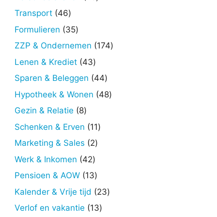
producten
46
Transport
46
producten
35
Formulieren
35
producten
174
ZZP & Ondernemen
174
producten
43
Lenen & Krediet
43
producten
44
Sparen & Beleggen
44
producten
48
Hypotheek & Wonen
48
producten
8
Gezin & Relatie
8
producten
11
Schenken & Erven
11
producten
2
Marketing & Sales
2
producten
42
Werk & Inkomen
42
producten
13
Pensioen & AOW
13
producten
23
Kalender & Vrije tijd
23
producten
13
Verlof en vakantie
13