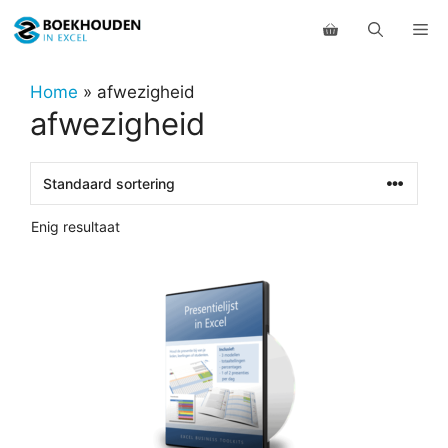
Ga
Me
naar
de
inhoud
Home
»
afwezigheid
afwezigheid
Enig resultaat