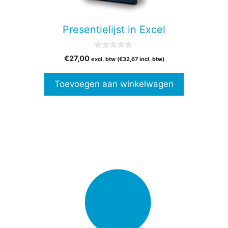
Presentielijst in Excel
0
€
27,00
excl. btw (
€
32,67
incl. btw)
v
a
n
Toevoegen aan winkelwagen
5