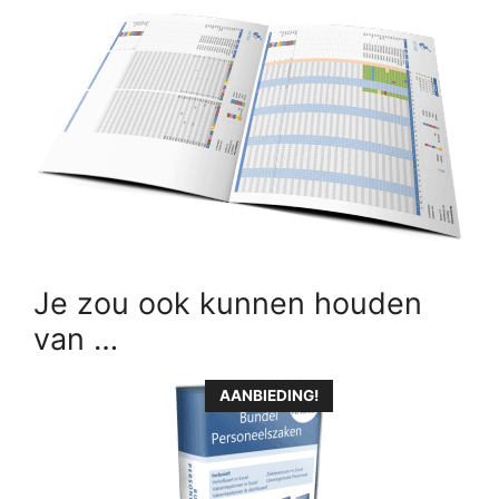
Je zou ook kunnen houden
van …
Dit
AANBIEDING!
product
heeft
meerdere