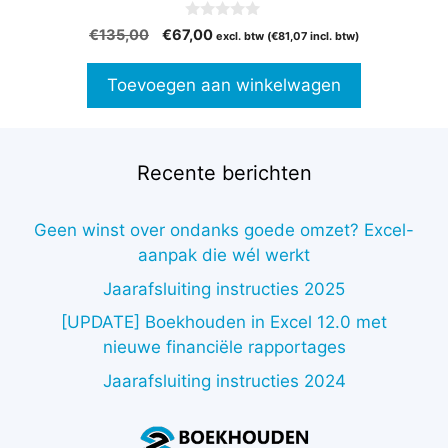
0
Oorspronkelijke
Huidige
€
135,00
€
67,00
excl. btw (
€
81,07
incl. btw)
v
prijs
prijs
a
n
was:
is:
Toevoegen aan winkelwagen
5
€135,00.
€67,00.
Recente berichten
Geen winst over ondanks goede omzet? Excel-
aanpak die wél werkt
Jaarafsluiting instructies 2025
[UPDATE] Boekhouden in Excel 12.0 met
nieuwe financiële rapportages
Jaarafsluiting instructies 2024