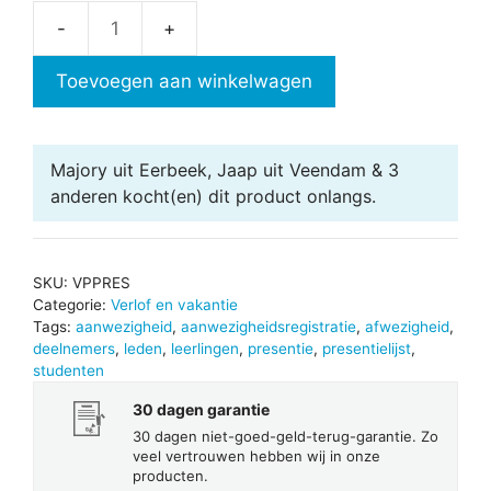
Presentielijst
in
Toevoegen aan winkelwagen
Excel
aantal
Majory uit Eerbeek, Jaap uit Veendam & 3
anderen
kocht(en) dit product onlangs.
SKU:
VPPRES
Categorie:
Verlof en vakantie
Tags:
aanwezigheid
,
aanwezigheidsregistratie
,
afwezigheid
,
deelnemers
,
leden
,
leerlingen
,
presentie
,
presentielijst
,
studenten
30 dagen garantie
30 dagen niet-goed-geld-terug-garantie. Zo
veel vertrouwen hebben wij in onze
producten.