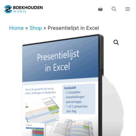
Ga
Me
naar
de
inhoud
Home
»
Shop
»
Presentielijst in Excel