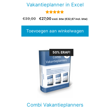
Vakantieplanner in Excel
4.82
Oorspronkelijke
Huidige
€
39,00
€
27,00
excl. btw (
€
32,67
incl. btw)
van 5
prijs
prijs
was:
is:
Toevoegen aan winkelwagen
€39,00.
€27,00.
50% ERAF!
Combi Vakantieplanners