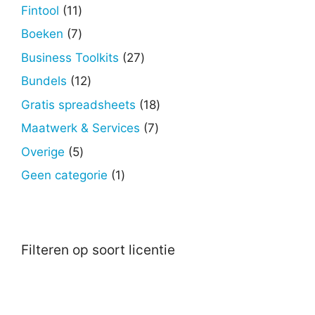
producten
11
Fintool
11
producten
7
Boeken
7
producten
27
Business Toolkits
27
producten
12
Bundels
12
producten
18
Gratis spreadsheets
18
producten
7
Maatwerk & Services
7
producten
5
Overige
5
producten
1
Geen categorie
1
product
Filteren op soort licentie