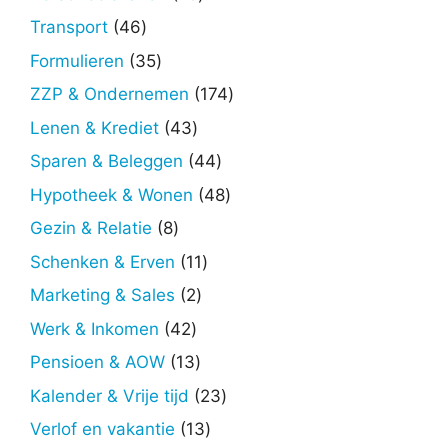
producten
46
Transport
46
producten
35
Formulieren
35
producten
174
ZZP & Ondernemen
174
producten
43
Lenen & Krediet
43
producten
44
Sparen & Beleggen
44
producten
48
Hypotheek & Wonen
48
producten
8
Gezin & Relatie
8
producten
11
Schenken & Erven
11
producten
2
Marketing & Sales
2
producten
42
Werk & Inkomen
42
producten
13
Pensioen & AOW
13
producten
23
Kalender & Vrije tijd
23
producten
13
Verlof en vakantie
13