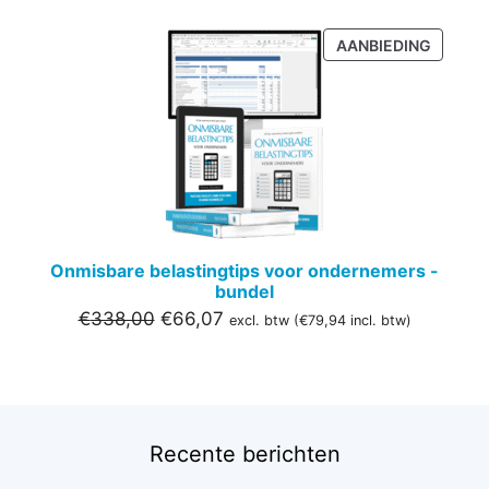
PRODU
AANBIEDING
IN
DE
UITVER
Onmisbare belastingtips voor ondernemers -
bundel
Oorspronkelijke
Huidige
€
338,00
€
66,07
excl. btw (
€
79,94
incl. btw)
prijs
prijs
was:
is:
€338,00.
€66,07.
Recente berichten