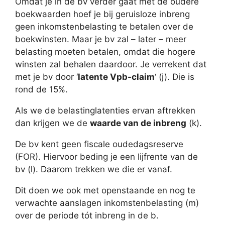
Omdat je in de bv verder gaat met de oudere
boekwaarden hoef je bij geruisloze inbreng
geen inkomstenbelasting te betalen over de
boekwinsten. Maar je bv zal – later – meer
belasting moeten betalen, omdat die hogere
winsten zal behalen daardoor. Je verrekent dat
met je bv door ‘
latente Vpb-claim
‘ (j). Die is
rond de 15%.
Als we de belastinglatenties ervan aftrekken
dan krijgen we de
waarde van de inbreng
(k).
De bv kent geen fiscale oudedagsreserve
(FOR). Hiervoor beding je een lijfrente van de
bv (l). Daarom trekken we die er vanaf.
Dit doen we ook met openstaande en nog te
verwachte aanslagen inkomstenbelasting (m)
over de periode tót inbreng in de b.