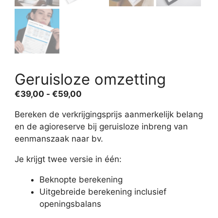
Geruisloze omzetting
Prijsklasse:
€
39,00
-
€
59,00
€39,00
Bereken de verkrijgingsprijs aanmerkelijk belang
tot
en de agioreserve bij geruisloze inbreng van
€59,00
eenmanszaak naar bv.
Je krijgt twee versie in één:
Beknopte berekening
Uitgebreide berekening inclusief
openingsbalans