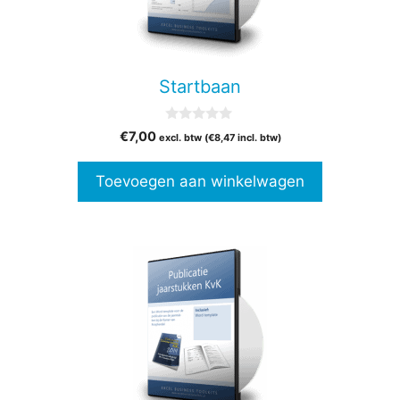
Startbaan
0
€
7,00
excl. btw (
€
8,47
incl. btw)
v
a
n
Toevoegen aan winkelwagen
5