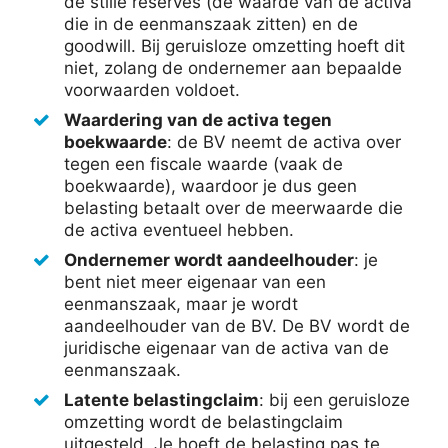
de stille reserves (de waarde van de activa
die in de eenmanszaak zitten) en de
goodwill. Bij geruisloze omzetting hoeft dit
niet, zolang de ondernemer aan bepaalde
voorwaarden voldoet.
Waardering van de activa tegen
boekwaarde
: de BV neemt de activa over
tegen een fiscale waarde (vaak de
boekwaarde), waardoor je dus geen
belasting betaalt over de meerwaarde die
de activa eventueel hebben.
Ondernemer wordt aandeelhouder
: je
bent niet meer eigenaar van een
eenmanszaak, maar je wordt
aandeelhouder van de BV. De BV wordt de
juridische eigenaar van de activa van de
eenmanszaak.
Latente belastingclaim
: bij een geruisloze
omzetting wordt de belastingclaim
uitgesteld. Je hoeft de belasting pas te