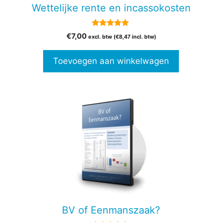
Wettelijke rente en incassokosten
5.00
€
7,00
excl. btw (
€
8,47
incl. btw)
van 5
Toevoegen aan winkelwagen
€
39,00
-
Prijsklasse:
€
59,00
BV of Eenmanszaak?
€39,00
tot