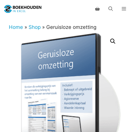
Ga
Me
naar
de
inhoud
Home
»
Shop
»
Geruisloze omzetting