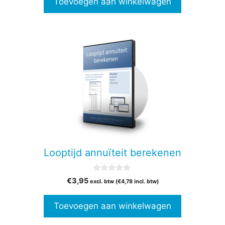
Toevoegen aan winkelwagen
5
Looptijd annuïteit berekenen
0
€
3,95
excl. btw (
€
4,78
incl. btw)
v
a
n
Toevoegen aan winkelwagen
5