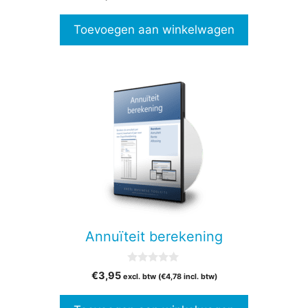
v
a
n
Toevoegen aan winkelwagen
5
Annuïteit berekening
0
€
3,95
excl. btw (
€
4,78
incl. btw)
v
a
n