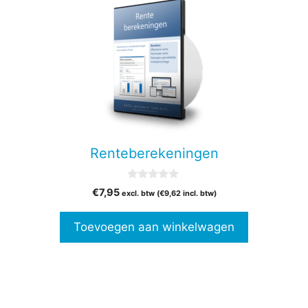
Renteberekeningen
0
€
7,95
excl. btw (
€
9,62
incl. btw)
v
a
n
Toevoegen aan winkelwagen
5