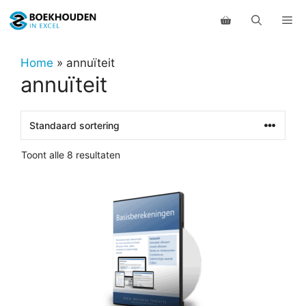
Ga
Me
naar
de
inhoud
Home
»
annuïteit
annuïteit
Toont alle 8 resultaten