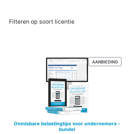
Filteren op soort licentie
PRODU
AANBIEDING
IN
DE
UITVER
Onmisbare belastingtips voor ondernemers -
bundel