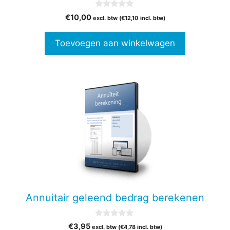
0
€
10,00
excl. btw (
€
12,10
incl. btw)
v
a
n
Toevoegen aan winkelwagen
5
Annuitair geleend bedrag berekenen
0
€
3,95
excl. btw (
€
4,78
incl. btw)