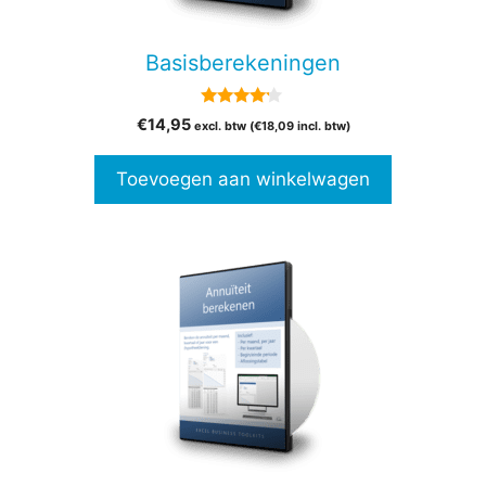
Basisberekeningen
4.00
€
14,95
excl. btw (
€
18,09
incl. btw)
van 5
Toevoegen aan winkelwagen