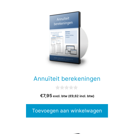
Annuïteit berekeningen
0
€
7,95
excl. btw (
€
9,62
incl. btw)
v
a
n
Toevoegen aan winkelwagen
5