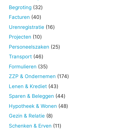
producten
32
Begroting
32
producten
40
Facturen
40
producten
16
Urenregistratie
16
producten
10
Projecten
10
producten
25
Personeelszaken
25
producten
46
Transport
46
producten
35
Formulieren
35
producten
174
ZZP & Ondernemen
174
producten
43
Lenen & Krediet
43
producten
44
Sparen & Beleggen
44
producten
48
Hypotheek & Wonen
48
producten
8
Gezin & Relatie
8
producten
11
Schenken & Erven
11