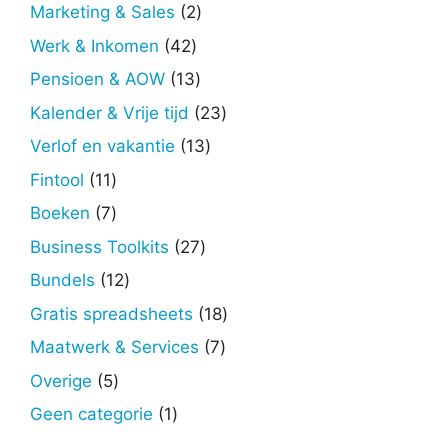
producten
2
Marketing & Sales
2
producten
42
Werk & Inkomen
42
producten
13
Pensioen & AOW
13
producten
23
Kalender & Vrije tijd
23
producten
13
Verlof en vakantie
13
producten
11
Fintool
11
producten
7
Boeken
7
producten
27
Business Toolkits
27
producten
12
Bundels
12
producten
18
Gratis spreadsheets
18
producten
7
Maatwerk & Services
7
producten
5
Overige
5
producten
1
Geen categorie
1
product