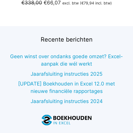
Oorspronkelijke
Huidige
€
338,00
€
66,07
excl. btw (
€
79,94
incl. btw)
prijs
prijs
was:
is:
€338,00.
€66,07.
Recente berichten
Geen winst over ondanks goede omzet? Excel-
aanpak die wél werkt
Jaarafsluiting instructies 2025
[UPDATE] Boekhouden in Excel 12.0 met
nieuwe financiële rapportages
Jaarafsluiting instructies 2024