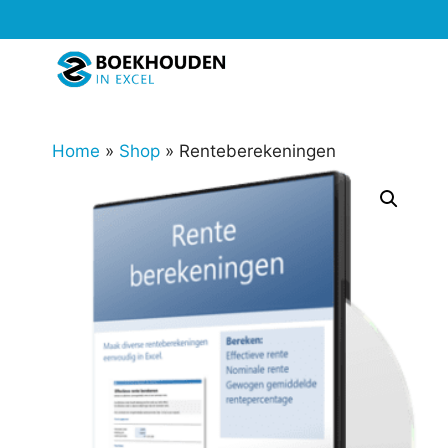
Ga
naar
de
inhoud
Home
»
Shop
»
Renteberekeningen