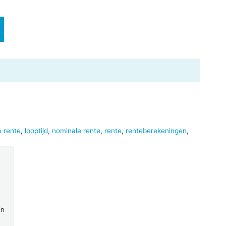
 rente
,
looptijd
,
nominale rente
,
rente
,
renteberekeningen
,
in