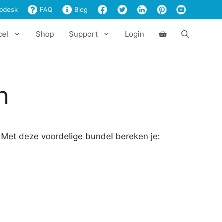
pdesk
FAQ
Blog
cel
Shop
Support
Login
n
 Met deze voordelige bundel bereken je: