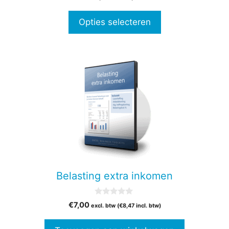
van 5
€47,00
productpagina
tot
Opties selecteren
€77,00
Belasting extra inkomen
0
€
7,00
excl. btw (
€
8,47
incl. btw)
v
a
n