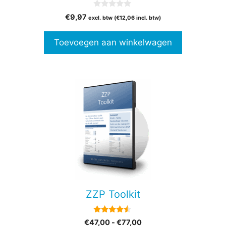
0
€
9,97
excl. btw (
€
12,06
incl. btw)
v
a
n
Toevoegen aan winkelwagen
5
Dit
product
heeft
meerdere
variaties.
Deze
optie
kan
gekozen
ZZP Toolkit
worden
op
4.33
Prijsklasse:
€
47,00
-
€
77,00
de