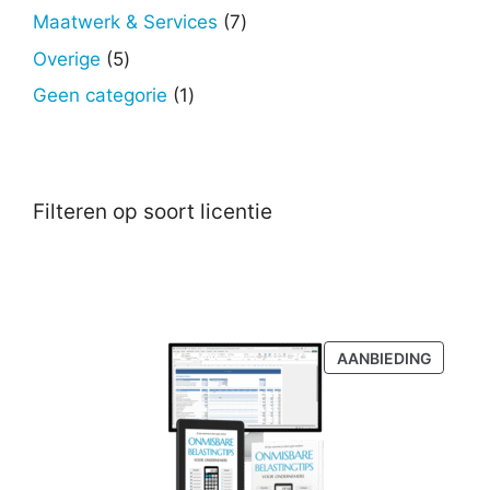
producten
7
Maatwerk & Services
7
producten
5
Overige
5
producten
1
Geen categorie
1
product
Filteren op soort licentie
PRODU
AANBIEDING
IN
DE
UITVER