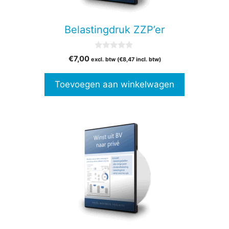
Belastingdruk ZZP’er
0
€
7,00
excl. btw (
€
8,47
incl. btw)
v
a
n
Toevoegen aan winkelwagen
5