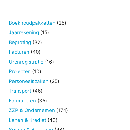
25
Boekhoudpakketten
25
producten
15
Jaarrekening
15
producten
32
Begroting
32
producten
40
Facturen
40
producten
16
Urenregistratie
16
producten
10
Projecten
10
producten
25
Personeelszaken
25
producten
46
Transport
46
producten
35
Formulieren
35
producten
174
ZZP & Ondernemen
174
producten
43
Lenen & Krediet
43
producten
44
Sparen & Beleggen
44