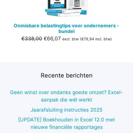
Onmisbare belastingtips voor ondernemers -
bundel
Oorspronkelijke
Huidige
€
338,00
€
66,07
excl. btw (
€
79,94
incl. btw)
prijs
prijs
was:
is:
€338,00.
€66,07.
Recente berichten
Geen winst over ondanks goede omzet? Excel-
aanpak die wél werkt
Jaarafsluiting instructies 2025
[UPDATE] Boekhouden in Excel 12.0 met
nieuwe financiële rapportages