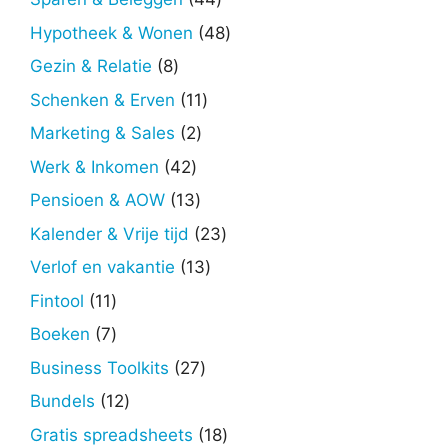
producten
48
Hypotheek & Wonen
48
producten
8
Gezin & Relatie
8
producten
11
Schenken & Erven
11
producten
2
Marketing & Sales
2
producten
42
Werk & Inkomen
42
producten
13
Pensioen & AOW
13
producten
23
Kalender & Vrije tijd
23
producten
13
Verlof en vakantie
13
producten
11
Fintool
11
producten
7
Boeken
7
producten
27
Business Toolkits
27
producten
12
Bundels
12
producten
18
Gratis spreadsheets
18