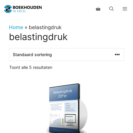
Ga
Me
naar
de
inhoud
Home
»
belastingdruk
belastingdruk
Toont alle 5 resultaten