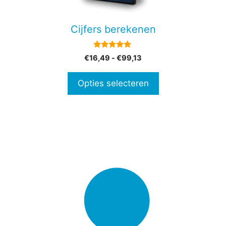
kan
gekozen
Cijfers berekenen
worden
op
5.00
Prijsklasse:
€
16,49
-
€
99,13
de
van 5
€16,49
productpagina
tot
Opties selecteren
€99,13