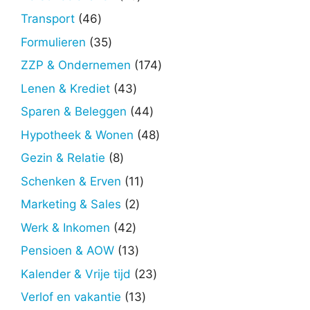
producten
46
Transport
46
producten
35
Formulieren
35
producten
174
ZZP & Ondernemen
174
producten
43
Lenen & Krediet
43
producten
44
Sparen & Beleggen
44
producten
48
Hypotheek & Wonen
48
producten
8
Gezin & Relatie
8
producten
11
Schenken & Erven
11
producten
2
Marketing & Sales
2
producten
42
Werk & Inkomen
42
producten
13
Pensioen & AOW
13
producten
23
Kalender & Vrije tijd
23
producten
13
Verlof en vakantie
13