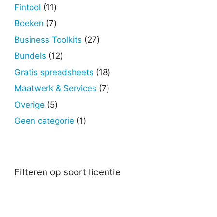
producten
11
Fintool
11
producten
7
Boeken
7
producten
27
Business Toolkits
27
producten
12
Bundels
12
producten
18
Gratis spreadsheets
18
producten
7
Maatwerk & Services
7
producten
5
Overige
5
producten
1
Geen categorie
1
product
Filteren op soort licentie