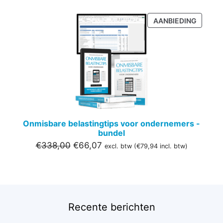
PRODU
AANBIEDING
IN
DE
UITVER
Onmisbare belastingtips voor ondernemers -
bundel
Oorspronkelijke
Huidige
€
338,00
€
66,07
excl. btw (
€
79,94
incl. btw)
prijs
prijs
was:
is:
€338,00.
€66,07.
Recente berichten