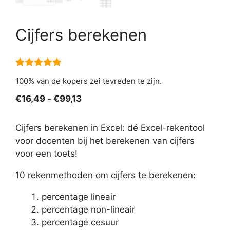
Cijfers berekenen
5.00
van 5
100% van de kopers zei tevreden te zijn.
Prijsklasse:
€
16,49
-
€
99,13
€16,49
tot
Cijfers berekenen in Excel: dé Excel-rekentool
€99,13
voor docenten bij het berekenen van cijfers
voor een toets!
10 rekenmethoden om cijfers te berekenen:
percentage lineair
percentage non-lineair
percentage cesuur