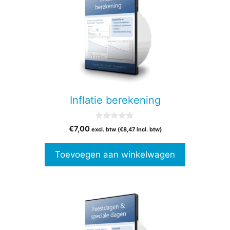
Inflatie berekening
0
€
7,00
excl. btw (
€
8,47
incl. btw)
v
a
n
Toevoegen aan winkelwagen
5