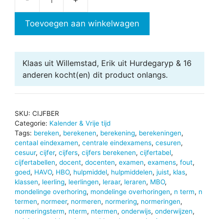
Cijfers
berekenen
Toevoegen aan winkelwagen
aantal
Klaas uit Willemstad, Erik uit Hurdegaryp & 16
anderen
kocht(en) dit product onlangs.
SKU:
CIJFBER
Categorie:
Kalender & Vrije tijd
Tags:
bereken
,
berekenen
,
berekening
,
berekeningen
,
centaal eindexamen
,
centrale eindexamens
,
cesuren
,
cesuur
,
cijfer
,
cijfers
,
cijfers berekenen
,
cijfertabel
,
cijfertabellen
,
docent
,
docenten
,
examen
,
examens
,
fout
,
goed
,
HAVO
,
HBO
,
hulpmiddel
,
hulpmiddelen
,
juist
,
klas
,
klassen
,
leerling
,
leerlingen
,
leraar
,
leraren
,
MBO
,
mondelinge overhoring
,
mondelinge overhoringen
,
n term
,
n
termen
,
normeer
,
normeren
,
normering
,
normeringen
,
normeringsterm
,
nterm
,
ntermen
,
onderwijs
,
onderwijzen
,