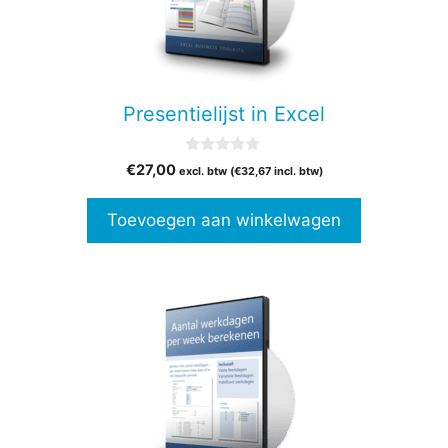
Presentielijst in Excel
0
€
27,00
excl. btw (
€
32,67
incl. btw)
v
a
n
Toevoegen aan winkelwagen
5