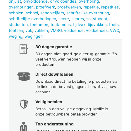
onjuist
,
onvoldoende
,
onvoldoendes
,
overhoring
,
overhoringen
,
proefwerk
,
proefwerken
,
repetitie
,
repetities
,
scholen
,
school
,
schoolcijfers
,
schriftelijke overhoring
,
schriftelijke overhoringen
,
score
,
scores
,
so
,
student
,
studenten
,
tentamen
,
tentamens
,
tijdvak
,
tijdvakken
,
toets
,
toetsen
,
vak
,
vakken
,
VMBO
,
voldoende
,
voldoendes
,
VWO
,
weging
,
wegingen
30 dagen garantie
30 dagen niet-goed-geld-terug-garantie. Zo
veel vertrouwen hebben wij in onze
producten.
Direct downloaden
Download direct na betaling je producten via
de link in de bevestigingsmail en/of via jouw
account.
Veilig betalen
Betaal in een veilige omgeving. Mollie is
onze betrouwbare betaalprovider.
Top ondersteuning
Vriendelijk team helpt je met al je vragen via