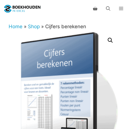
Ga
Me
naar
de
inhoud
Home
»
Shop
»
Cijfers berekenen