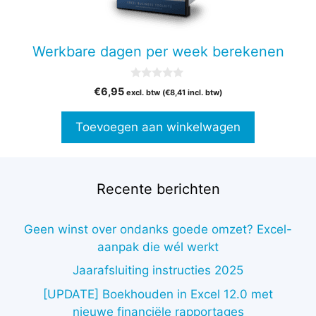
Werkbare dagen per week berekenen
0
€
6,95
excl. btw (
€
8,41
incl. btw)
v
a
n
Toevoegen aan winkelwagen
5
Recente berichten
Geen winst over ondanks goede omzet? Excel-
aanpak die wél werkt
Jaarafsluiting instructies 2025
[UPDATE] Boekhouden in Excel 12.0 met
nieuwe financiële rapportages