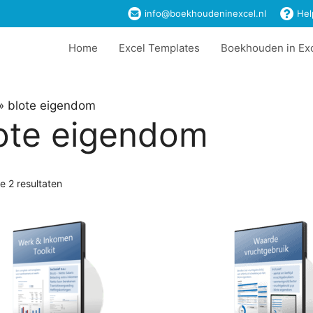
info@boekhoudeninexcel.nl
Hel
Home
Excel Templates
Boekhouden in Ex
»
blote eigendom
ote eigendom
le 2 resultaten
t
ere
es.