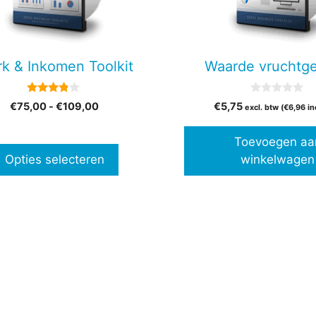
en
k & Inkomen Toolkit
Waarde vruchtge
n
3.67
0
Prijsklasse:
€
75,00
-
€
109,00
€
5,75
excl. btw (
€
6,96
in
van 5
v
€75,00
a
tpagina
n
tot
Toevoegen aa
5
€109,00
Opties selecteren
winkelwagen