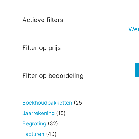
Deze
optie
kan
Actieve filters
gekoz
Wer
worde
op
Filter op prijs
de
produc
Filter op beoordeling
25
Boekhoudpakketten
25
producten
15
Jaarrekening
15
producten
32
Begroting
32
producten
40
Facturen
40