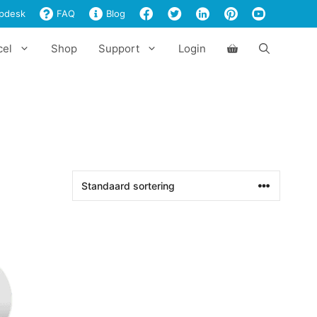
pdesk
FAQ
Blog
cel
Shop
Support
Login