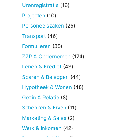
producten
16
Urenregistratie
16
producten
10
Projecten
10
producten
25
Personeelszaken
25
producten
46
Transport
46
producten
35
Formulieren
35
producten
174
ZZP & Ondernemen
174
producten
43
Lenen & Krediet
43
producten
44
Sparen & Beleggen
44
producten
48
Hypotheek & Wonen
48
producten
8
Gezin & Relatie
8
producten
11
Schenken & Erven
11
producten
2
Marketing & Sales
2
producten
42
Werk & Inkomen
42
producten