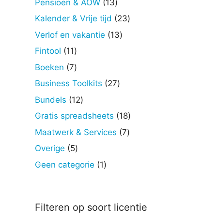
13
Pensioen & AOW
13
producten
23
Kalender & Vrije tijd
23
producten
13
Verlof en vakantie
13
producten
11
Fintool
11
producten
7
Boeken
7
producten
27
Business Toolkits
27
producten
12
Bundels
12
producten
18
Gratis spreadsheets
18
producten
7
Maatwerk & Services
7
producten
5
Overige
5
producten
1
Geen categorie
1
product
Filteren op soort licentie