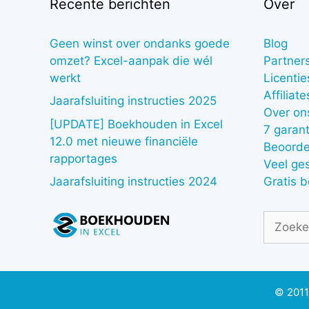
Recente berichten
Over
Geen winst over ondanks goede
Blog
omzet? Excel-aanpak die wél
Partner
werkt
Licentie
Affiliate
Jaarafsluiting instructies 2025
Over on
[UPDATE] Boekhouden in Excel
7 garant
12.0 met nieuwe financiële
Beoorde
rapportages
Veel ge
Gratis 
Jaarafsluiting instructies 2024
Zoek
naar:
© 2011