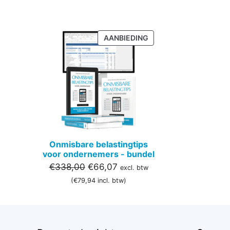
PRODUCT
AANBIEDING
IN
DE
UITVERKOOP
Onmisbare belastingtips
voor ondernemers - bundel
Oorspronkelijke
Huidige
€
338,00
€
66,07
excl. btw
prijs
prijs
(
€
79,94
incl. btw)
was:
is:
€338,00.
€66,07.