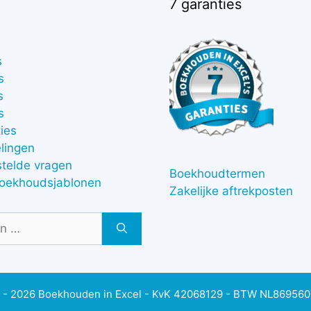
7 garanties
s
s
s
s
ies
lingen
stelde vragen
Boekhoudtermen
boekhoudsjablonen
Zakelijke aftrekposten
 - 2026 Boekhouden in Excel - KvK 42068129 - BTW NL86956