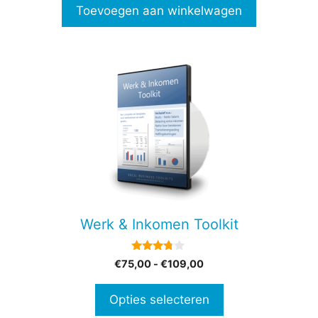
n
Toevoegen aan winkelwagen
5
Dit
product
heeft
meerdere
variaties.
Deze
optie
kan
gekozen
Werk & Inkomen Toolkit
worden
op
3.67
Prijsklasse:
€
75,00
-
€
109,00
de
van 5
€75,00
productpagina
tot
Opties selecteren
€109,00