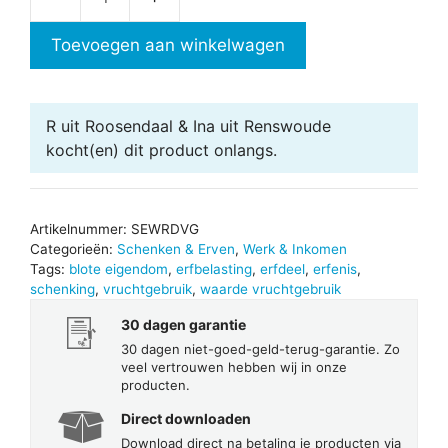
Waarde
vruchtgebruik
Toevoegen aan winkelwagen
aantal
R uit Roosendaal & Ina uit Renswoude
kocht(en) dit product onlangs.
Artikelnummer:
SEWRDVG
Categorieën:
Schenken & Erven
,
Werk & Inkomen
Tags:
blote eigendom
,
erfbelasting
,
erfdeel
,
erfenis
,
schenking
,
vruchtgebruik
,
waarde vruchtgebruik
30 dagen garantie
30 dagen niet-goed-geld-terug-garantie. Zo
veel vertrouwen hebben wij in onze
producten.
Direct downloaden
Download direct na betaling je producten via