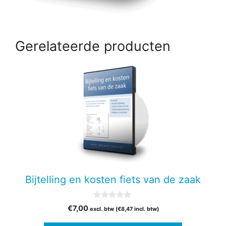
Gerelateerde producten
Bijtelling en kosten fiets van de zaak
0
€
7,00
excl. btw (
€
8,47
incl. btw)
v
a