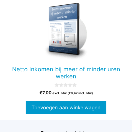
Netto inkomen bij meer of minder uren
werken
0
€
7,00
excl. btw (
€
8,47
incl. btw)
v
a
n
Toevoegen aan winkelwagen
5