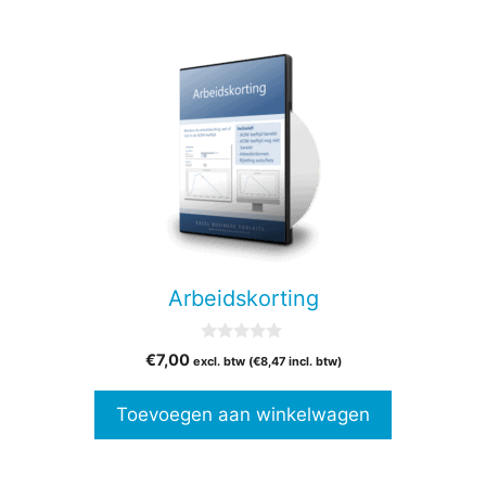
Arbeidskorting
0
€
7,00
excl. btw (
€
8,47
incl. btw)
v
a
n
Toevoegen aan winkelwagen
5