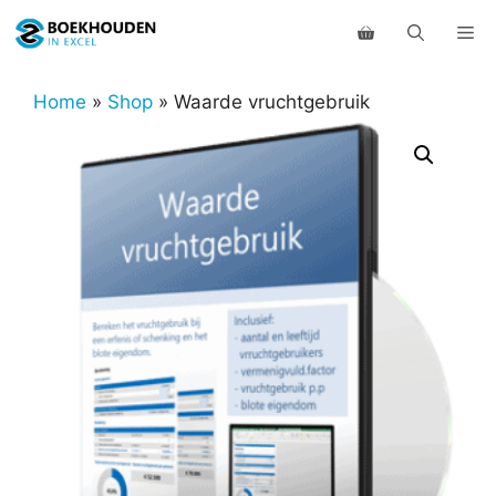
Ga
Me
naar
de
inhoud
Home
»
Shop
»
Waarde vruchtgebruik