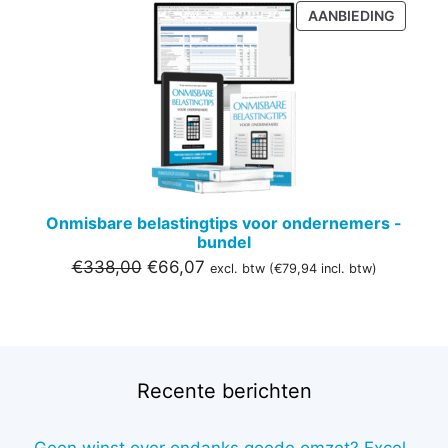
PRODU
AANBIEDING
IN
DE
UITVER
Onmisbare belastingtips voor ondernemers -
bundel
Oorspronkelijke
Huidige
€
338,00
€
66,07
excl. btw (
€
79,94
incl. btw)
prijs
prijs
was:
is:
€338,00.
€66,07.
Recente berichten
Geen winst over ondanks goede omzet? Excel-