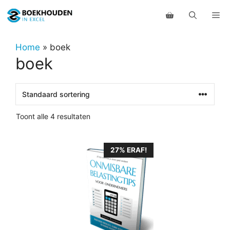
Ga
Me
naar
de
inhoud
Home
»
boek
boek
Toont alle 4 resultaten
27% ERAF!