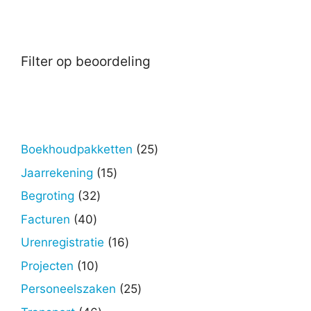
Filter op beoordeling
25
Boekhoudpakketten
25
producten
15
Jaarrekening
15
producten
32
Begroting
32
producten
40
Facturen
40
producten
16
Urenregistratie
16
producten
10
Projecten
10
producten
25
Personeelszaken
25
producten