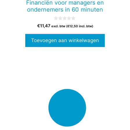
Financiën voor managers en
ondernemers in 60 minuten
0
€
11,47
excl. btw (
€
12,50
incl. btw)
v
a
n
Toevoegen aan winkelwagen
5