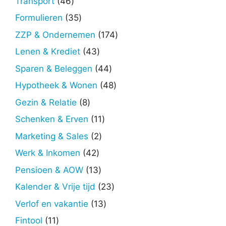
46
Transport
46
producten
35
Formulieren
35
producten
174
ZZP & Ondernemen
174
producten
43
Lenen & Krediet
43
producten
44
Sparen & Beleggen
44
producten
48
Hypotheek & Wonen
48
producten
8
Gezin & Relatie
8
producten
11
Schenken & Erven
11
producten
2
Marketing & Sales
2
producten
42
Werk & Inkomen
42
producten
13
Pensioen & AOW
13
producten
23
Kalender & Vrije tijd
23
producten
13
Verlof en vakantie
13
producten
11
Fintool
11