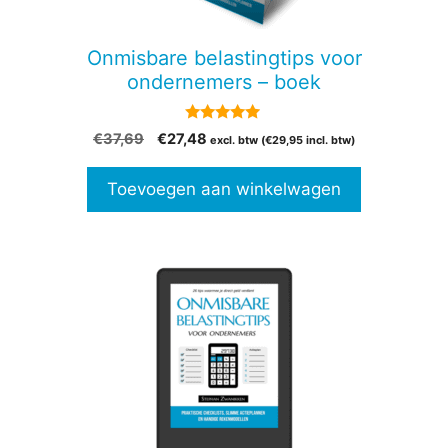
Onmisbare belastingtips voor
ondernemers – boek
4.82
Oorspronkelijke
Huidige
€
37,69
€
27,48
excl. btw (
€
29,95
incl. btw)
van 5
prijs
prijs
was:
is:
Toevoegen aan winkelwagen
€37,69.
€27,48.