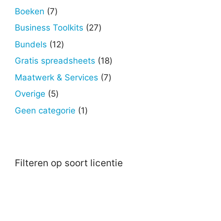
producten
7
Boeken
7
producten
27
Business Toolkits
27
producten
12
Bundels
12
producten
18
Gratis spreadsheets
18
producten
7
Maatwerk & Services
7
producten
5
Overige
5
producten
1
Geen categorie
1
product
Filteren op soort licentie