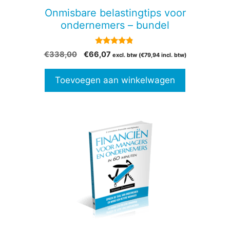
Onmisbare belastingtips voor
ondernemers – bundel
4.67
Oorspronkelijke
Huidige
€
338,00
€
66,07
excl. btw (
€
79,94
incl. btw)
van 5
prijs
prijs
was:
is:
Toevoegen aan winkelwagen
€338,00.
€66,07.