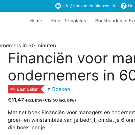
info@boekhoudeninexcel.nl
Hel
Home
Excel Templates
Boekhouden in Ex
ernemers in 60 minuten
Financiën voor ma
ondernemers in 6
in
Boeken
#4 Best Seller
€
11,47
excl. btw (
€
12,50
incl. btw)
Met het boek Financiën voor managers en ondernemer
groei- en winstambitie van je bedrijf, omdat je 6 o
die boek leer je: