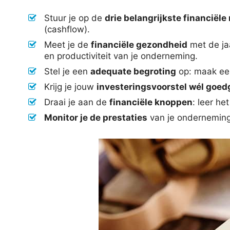
Stuur je op de
drie belangrijkste financiël
(cashflow).
Meet je de
financiële gezondheid
met de jaa
en productiviteit van je onderneming.
Stel je een
adequate begroting
op: maak een
Krijg je jouw
investeringsvoorstel wél goe
Draai je aan de
financiële knoppen
: leer he
Monitor je de prestaties
van je onderneming: