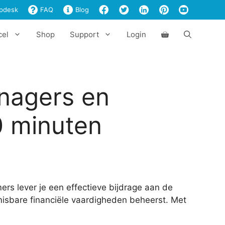
managers
pdesk
FAQ
Blog
en
ondernemers
cel
Shop
Support
Login
in
60
minuten
aantal
nagers en
0 minuten
s lever je een effectieve bijdrage aan de
nmisbare financiële vaardigheden beheerst. Met