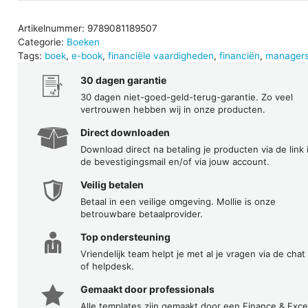
in
60
Artikelnummer:
9789081189507
Categorie:
Boeken
minuten
Tags:
boek
,
e-book
,
financiële vaardigheden
,
financiën
,
manager
aantal
30 dagen garantie
30 dagen niet-goed-geld-terug-garantie. Zo veel
vertrouwen hebben wij in onze producten.
Direct downloaden
Download direct na betaling je producten via de link 
de bevestigingsmail en/of via jouw account.
Veilig betalen
Betaal in een veilige omgeving. Mollie is onze
betrouwbare betaalprovider.
Top ondersteuning
Vriendelijk team helpt je met al je vragen via de chat
of helpdesk.
Gemaakt door professionals
Alle templates zijn gemaakt door een Finance & Exce