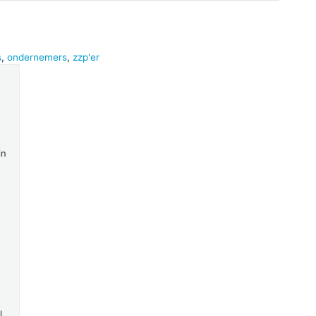
s
,
ondernemers
,
zzp'er
in
l