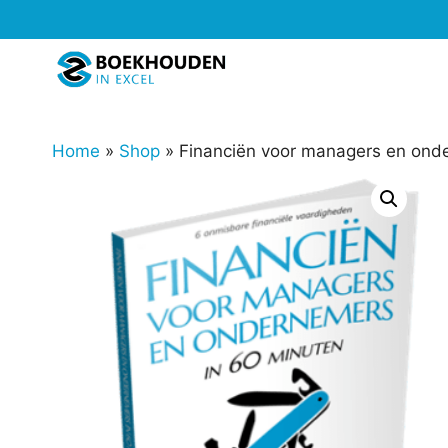
Ga
naar
de
inhoud
Home
»
Shop
»
Financiën voor managers en ond