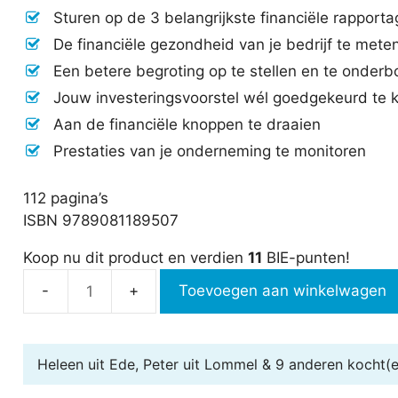
Sturen op de 3 belangrijkste financiële rapport
De financiële gezondheid van je bedrijf te mete
Een betere begroting op te stellen en te onder
Jouw investeringsvoorstel wél goedgekeurd te k
Aan de financiële knoppen te draaien
Prestaties van je onderneming te monitoren
112 pagina’s
ISBN 9789081189507
Koop nu dit product en verdien
11
BIE-punten!
Toevoegen aan winkelwagen
Financiën
voor
managers
Heleen uit Ede, Peter uit Lommel & 9 anderen
kocht(e
en
ondernemers