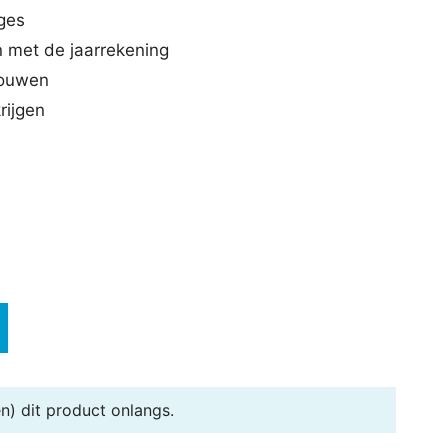
ages
n met de jaarrekening
bouwen
rijgen
n) dit product onlangs.