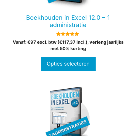
kan
gekozen
Boekhouden in Excel 12.0 – 1
worden
administratie
op
de
4.82
Vanaf: €97 excl. btw (€117,37 incl.), verleng jaarlijks
productpagina
van 5
met 50% korting
Opties selecteren
Dit
product
heeft
meerdere
variaties.
Deze
optie