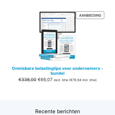
PRODU
AANBIEDING
IN
DE
UITVER
Onmisbare belastingtips voor ondernemers -
bundel
Oorspronkelijke
Huidige
€
338,00
€
66,07
excl. btw (
€
79,94
incl. btw)
prijs
prijs
was:
is:
€338,00.
€66,07.
Recente berichten