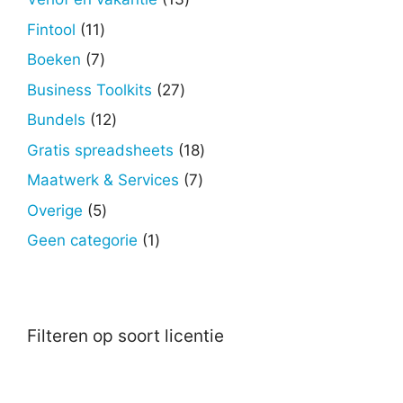
producten
11
Fintool
11
producten
7
Boeken
7
producten
27
Business Toolkits
27
producten
12
Bundels
12
producten
18
Gratis spreadsheets
18
producten
7
Maatwerk & Services
7
producten
5
Overige
5
producten
1
Geen categorie
1
product
Filteren op soort licentie