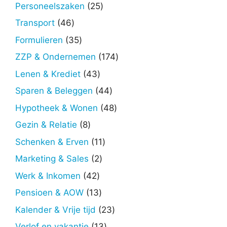
producten
25
Personeelszaken
25
producten
46
Transport
46
producten
35
Formulieren
35
producten
174
ZZP & Ondernemen
174
producten
43
Lenen & Krediet
43
producten
44
Sparen & Beleggen
44
producten
48
Hypotheek & Wonen
48
producten
8
Gezin & Relatie
8
producten
11
Schenken & Erven
11
producten
2
Marketing & Sales
2
producten
42
Werk & Inkomen
42
producten
13
Pensioen & AOW
13
producten
23
Kalender & Vrije tijd
23
producten
13
Verlof en vakantie
13