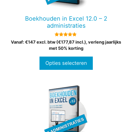
kan
gekozen
Boekhouden in Excel 12.0 – 2
worden
administraties
op
de
4.75
Vanaf: €147 excl. btw (€177,87 incl.), verleng jaarlijks
productpagina
van 5
met 50% korting
Opties selecteren
Dit
product
heeft
meerdere
variaties.
Deze