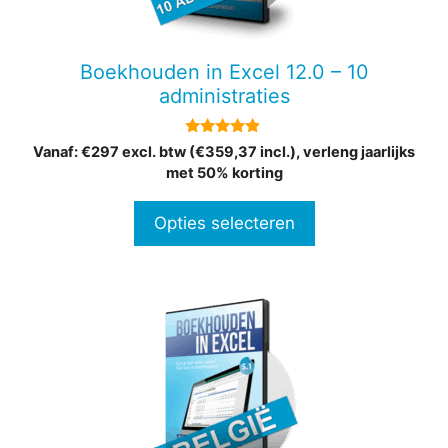
optie
kan
gekozen
Boekhouden in Excel 12.0 – 10
worden
administraties
op
de
4.73
Vanaf: €297 excl. btw (€359,37 incl.), verleng jaarlijks
productpagina
van 5
met 50% korting
Opties selecteren
Dit
product
heeft
meerdere
variaties.
Deze