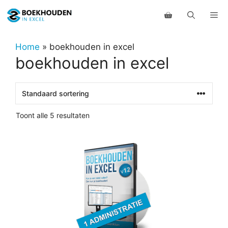
Ga
Me
naar
de
inhoud
Home
»
boekhouden in excel
boekhouden in excel
Toont alle 5 resultaten
Dit
product
heeft
meerdere
variaties.
Deze
optie