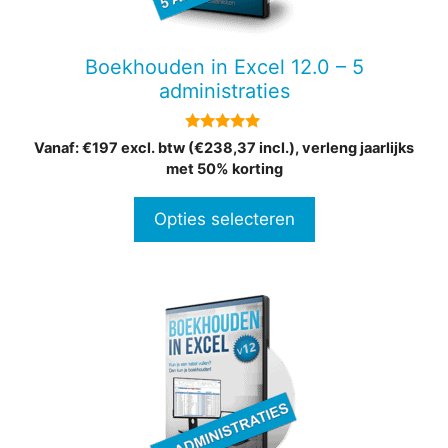
optie
kan
gekozen
Boekhouden in Excel 12.0 – 5
worden
administraties
op
de
4.78
Vanaf: €197 excl. btw (€238,37 incl.), verleng jaarlijks
productpagina
van 5
met 50% korting
Opties selecteren
Dit
product
heeft
meerdere
variaties.
Deze