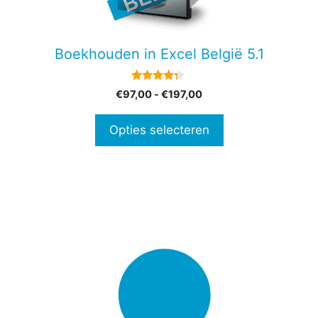
optie
kan
gekozen
Boekhouden in Excel België 5.1
worden
op
4.14
Prijsklasse:
€
97,00
-
€
197,00
de
van 5
€97,00
productpagina
tot
Opties selecteren
€197,00