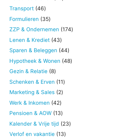
producten
46
Transport
46
producten
35
Formulieren
35
producten
174
ZZP & Ondernemen
174
producten
43
Lenen & Krediet
43
producten
44
Sparen & Beleggen
44
producten
48
Hypotheek & Wonen
48
producten
8
Gezin & Relatie
8
producten
11
Schenken & Erven
11
producten
2
Marketing & Sales
2
producten
42
Werk & Inkomen
42
producten
13
Pensioen & AOW
13
producten
23
Kalender & Vrije tijd
23
producten
13
Verlof en vakantie
13