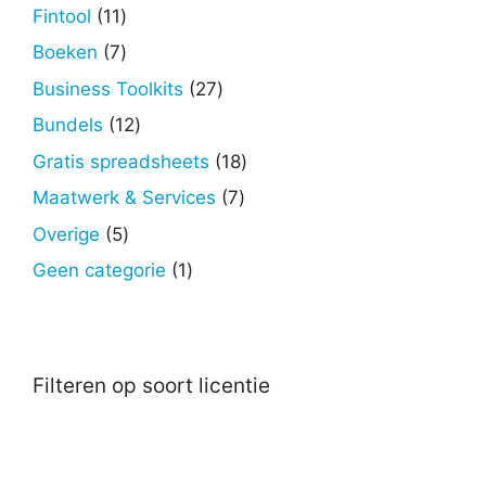
producten
11
Fintool
11
producten
7
Boeken
7
producten
27
Business Toolkits
27
producten
12
Bundels
12
producten
18
Gratis spreadsheets
18
producten
7
Maatwerk & Services
7
producten
5
Overige
5
producten
1
Geen categorie
1
product
Filteren op soort licentie