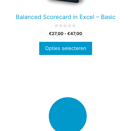
kan
gekozen
Balanced Scorecard in Excel – Basic
worden
op
0
Prijsklasse:
€
27,00
-
€
47,00
de
v
€27,00
a
productpagina
n
tot
Opties selecteren
5
€47,00