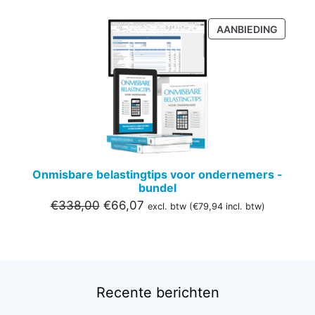
PRODU
AANBIEDING
IN
DE
UITVER
Onmisbare belastingtips voor ondernemers -
bundel
Oorspronkelijke
Huidige
€
338,00
€
66,07
excl. btw (
€
79,94
incl. btw)
prijs
prijs
was:
is:
€338,00.
€66,07.
Recente berichten