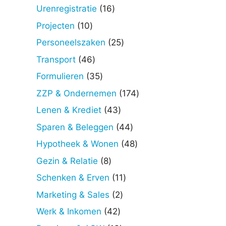
producten
16
Urenregistratie
16
producten
10
Projecten
10
producten
25
Personeelszaken
25
producten
46
Transport
46
producten
35
Formulieren
35
producten
174
ZZP & Ondernemen
174
producten
43
Lenen & Krediet
43
producten
44
Sparen & Beleggen
44
producten
48
Hypotheek & Wonen
48
producten
8
Gezin & Relatie
8
producten
11
Schenken & Erven
11
producten
2
Marketing & Sales
2
producten
42
Werk & Inkomen
42
producten