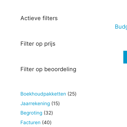
Deze
optie
kan
Actieve filters
gekoz
Bud
worde
op
Filter op prijs
de
produc
Filter op beoordeling
25
Boekhoudpakketten
25
producten
15
Jaarrekening
15
producten
32
Begroting
32
producten
40
Facturen
40