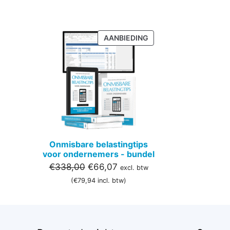
PRODUCT
AANBIEDING
IN
DE
UITVERKOOP
Onmisbare belastingtips
voor ondernemers - bundel
Oorspronkelijke
Huidige
€
338,00
€
66,07
excl. btw
prijs
prijs
(
€
79,94
incl. btw)
was:
is:
€338,00.
€66,07.