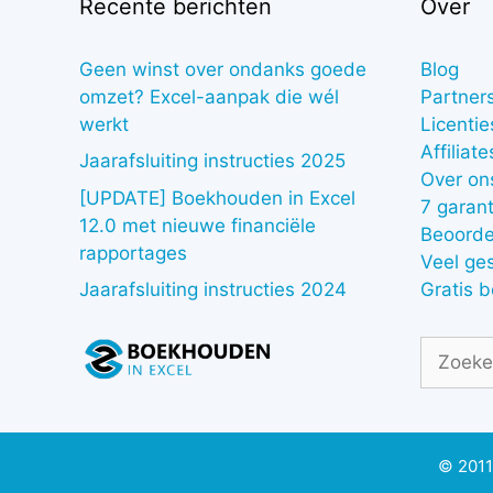
Recente berichten
Over
Geen winst over ondanks goede
Blog
omzet? Excel-aanpak die wél
Partner
werkt
Licentie
Affiliate
Jaarafsluiting instructies 2025
Over on
[UPDATE] Boekhouden in Excel
7 garant
12.0 met nieuwe financiële
Beoorde
rapportages
Veel ge
Gratis 
Jaarafsluiting instructies 2024
Zoek
naar:
© 2011