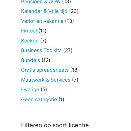
13
Pensioen & AOW
13
producten
23
Kalender & Vrije tijd
23
producten
13
Verlof en vakantie
13
producten
11
Fintool
11
producten
7
Boeken
7
producten
27
Business Toolkits
27
producten
12
Bundels
12
producten
18
Gratis spreadsheets
18
producten
7
Maatwerk & Services
7
producten
5
Overige
5
producten
1
Geen categorie
1
product
Filteren op soort licentie