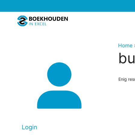
Ga
naar
de
inhoud
Home
bu
Enig res
Dit
produc
heeft
meerd
Login
variati