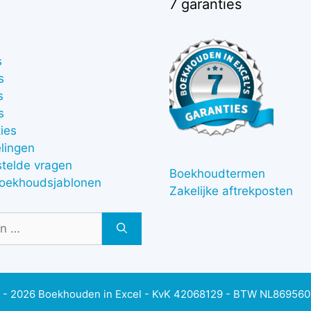
7 garanties
s
s
s
s
ies
lingen
stelde vragen
Boekhoudtermen
boekhoudsjablonen
Zakelijke aftrekposten
 - 2026 Boekhouden in Excel - KvK 42068129 - BTW NL86956