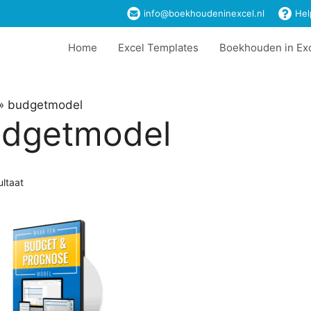
info@boekhoudeninexcel.nl
Hel
Home
Excel Templates
Boekhouden in Ex
»
budgetmodel
dgetmodel
ultaat
t
ere
es.