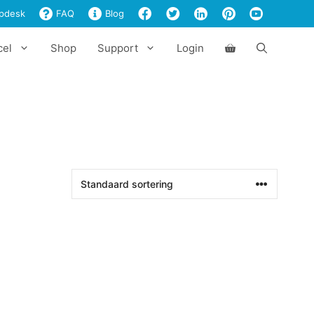
pdesk
FAQ
Blog
cel
Shop
Support
Login