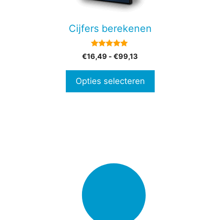
kan
gekozen
Cijfers berekenen
worden
op
5.00
Prijsklasse:
€
16,49
-
€
99,13
de
van 5
€16,49
productpagina
tot
Opties selecteren
€99,13