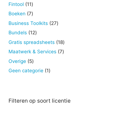
producten
11
Fintool
11
producten
7
Boeken
7
producten
27
Business Toolkits
27
producten
12
Bundels
12
producten
18
Gratis spreadsheets
18
producten
7
Maatwerk & Services
7
producten
5
Overige
5
producten
1
Geen categorie
1
product
Filteren op soort licentie