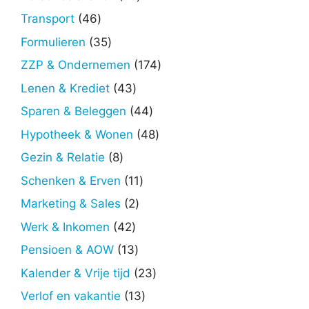
producten
46
Transport
46
producten
35
Formulieren
35
producten
174
ZZP & Ondernemen
174
producten
43
Lenen & Krediet
43
producten
44
Sparen & Beleggen
44
producten
48
Hypotheek & Wonen
48
producten
8
Gezin & Relatie
8
producten
11
Schenken & Erven
11
producten
2
Marketing & Sales
2
producten
42
Werk & Inkomen
42
producten
13
Pensioen & AOW
13
producten
23
Kalender & Vrije tijd
23
producten
13
Verlof en vakantie
13