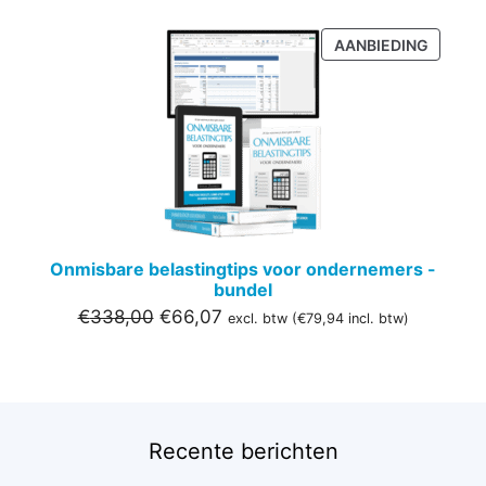
PRODU
AANBIEDING
IN
DE
UITVER
Onmisbare belastingtips voor ondernemers -
bundel
Oorspronkelijke
Huidige
€
338,00
€
66,07
excl. btw (
€
79,94
incl. btw)
prijs
prijs
was:
is:
€338,00.
€66,07.
Recente berichten