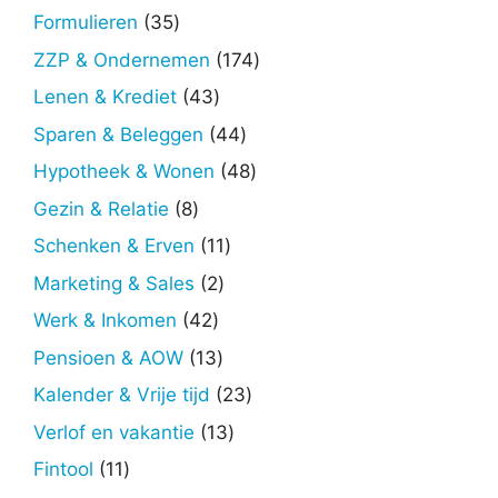
producten
35
Formulieren
35
producten
174
ZZP & Ondernemen
174
producten
43
Lenen & Krediet
43
producten
44
Sparen & Beleggen
44
producten
48
Hypotheek & Wonen
48
producten
8
Gezin & Relatie
8
producten
11
Schenken & Erven
11
producten
2
Marketing & Sales
2
producten
42
Werk & Inkomen
42
producten
13
Pensioen & AOW
13
producten
23
Kalender & Vrije tijd
23
producten
13
Verlof en vakantie
13
producten
11
Fintool
11
producten