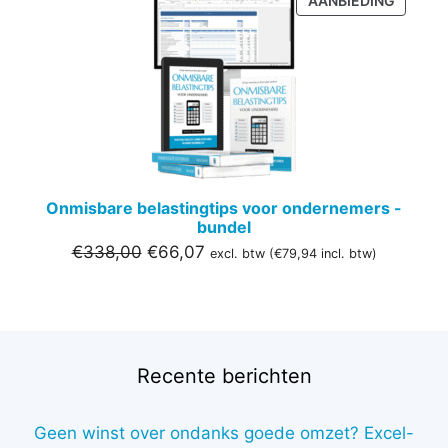
AANBIEDING
IN
DE
UITVER
Onmisbare belastingtips voor ondernemers -
bundel
Oorspronkelijke
Huidige
€
338,00
€
66,07
excl. btw (
€
79,94
incl. btw)
prijs
prijs
was:
is:
€338,00.
€66,07.
Recente berichten
Geen winst over ondanks goede omzet? Excel-