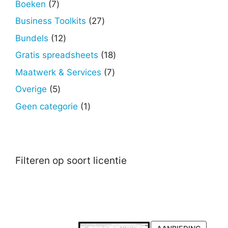
7
Boeken
7
producten
27
Business Toolkits
27
producten
12
Bundels
12
producten
18
Gratis spreadsheets
18
producten
7
Maatwerk & Services
7
producten
5
Overige
5
producten
1
Geen categorie
1
product
Filteren op soort licentie
PRODU