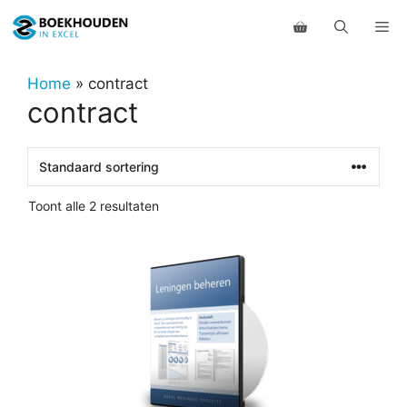
Ga
Me
naar
de
inhoud
Home
»
contract
contract
Toont alle 2 resultaten
Dit
product
heeft
meerdere
variaties.
Deze
optie