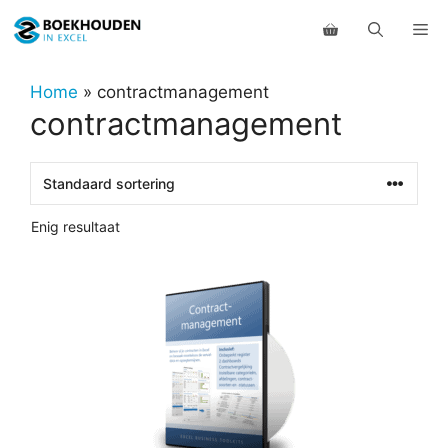
Ga
Me
naar
de
inhoud
Home
»
contractmanagement
contractmanagement
Enig resultaat