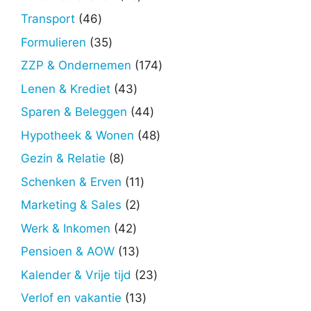
producten
46
Transport
46
producten
35
Formulieren
35
producten
174
ZZP & Ondernemen
174
producten
43
Lenen & Krediet
43
producten
44
Sparen & Beleggen
44
producten
48
Hypotheek & Wonen
48
producten
8
Gezin & Relatie
8
producten
11
Schenken & Erven
11
producten
2
Marketing & Sales
2
producten
42
Werk & Inkomen
42
producten
13
Pensioen & AOW
13
producten
23
Kalender & Vrije tijd
23
producten
13
Verlof en vakantie
13