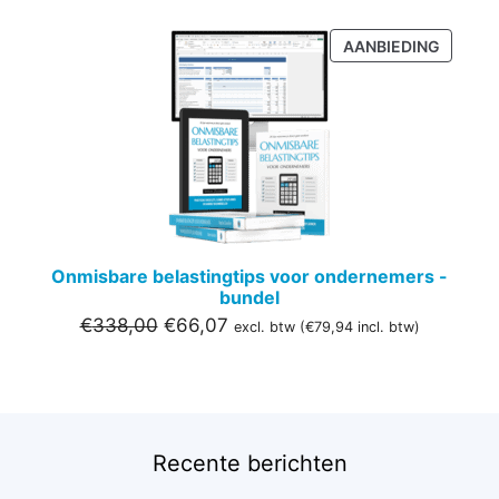
PRODU
AANBIEDING
IN
DE
UITVER
Onmisbare belastingtips voor ondernemers -
bundel
Oorspronkelijke
Huidige
€
338,00
€
66,07
excl. btw (
€
79,94
incl. btw)
prijs
prijs
was:
is:
€338,00.
€66,07.
Recente berichten