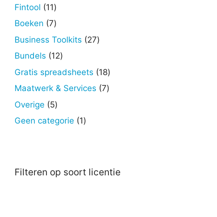
producten
11
Fintool
11
producten
7
Boeken
7
producten
27
Business Toolkits
27
producten
12
Bundels
12
producten
18
Gratis spreadsheets
18
producten
7
Maatwerk & Services
7
producten
5
Overige
5
producten
1
Geen categorie
1
product
Filteren op soort licentie