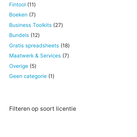
producten
11
Fintool
11
producten
7
Boeken
7
producten
27
Business Toolkits
27
producten
12
Bundels
12
producten
18
Gratis spreadsheets
18
producten
7
Maatwerk & Services
7
producten
5
Overige
5
producten
1
Geen categorie
1
product
Filteren op soort licentie