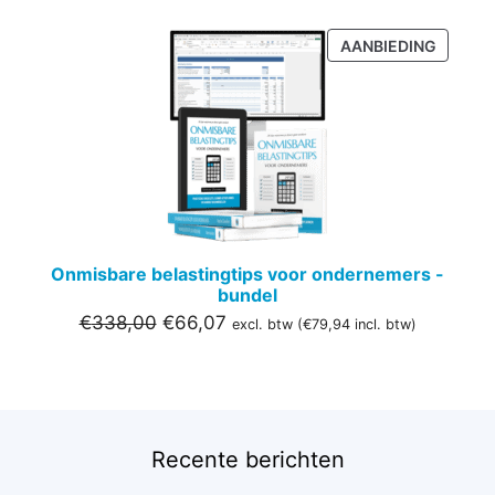
PRODU
AANBIEDING
IN
DE
UITVER
Onmisbare belastingtips voor ondernemers -
bundel
Oorspronkelijke
Huidige
€
338,00
€
66,07
excl. btw (
€
79,94
incl. btw)
prijs
prijs
was:
is:
€338,00.
€66,07.
Recente berichten