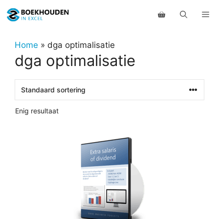
Ga
Me
naar
de
inhoud
Home
»
dga optimalisatie
dga optimalisatie
Enig resultaat