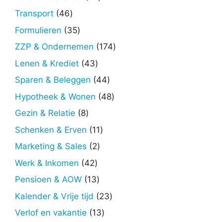
producten
46
Transport
46
producten
35
Formulieren
35
producten
174
ZZP & Ondernemen
174
producten
43
Lenen & Krediet
43
producten
44
Sparen & Beleggen
44
producten
48
Hypotheek & Wonen
48
producten
8
Gezin & Relatie
8
producten
11
Schenken & Erven
11
producten
2
Marketing & Sales
2
producten
42
Werk & Inkomen
42
producten
13
Pensioen & AOW
13
producten
23
Kalender & Vrije tijd
23
producten
13
Verlof en vakantie
13