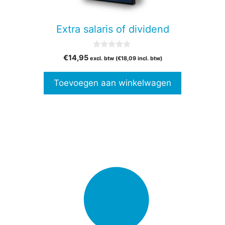
Extra salaris of dividend
0
€
14,95
excl. btw (
€
18,09
incl. btw)
v
a
n
Toevoegen aan winkelwagen
5