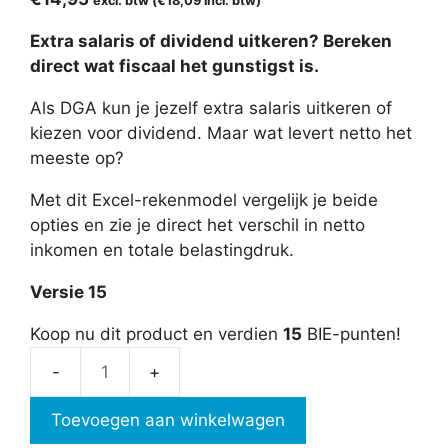
excl. btw (
€
18,09
incl. btw)
Extra salaris of dividend uitkeren? Bereken
direct wat fiscaal het gunstigst is.
Als DGA kun je jezelf extra salaris uitkeren of
kiezen voor dividend. Maar wat levert netto het
meeste op?
Met dit Excel-rekenmodel vergelijk je beide
opties en zie je direct het verschil in netto
inkomen en totale belastingdruk.
Versie 15
Koop nu dit product en verdien
15
BIE-punten!
Extra
salaris
Toevoegen aan winkelwagen
of