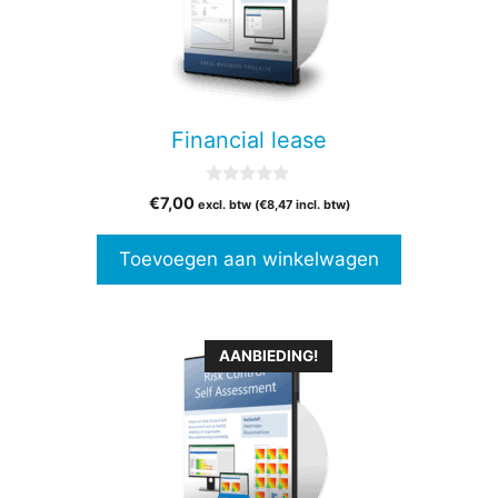
Financial lease
0
€
7,00
excl. btw (
€
8,47
incl. btw)
v
a
n
Toevoegen aan winkelwagen
5
Dit
AANBIEDING!
product
heeft
meerdere
variaties.
Deze