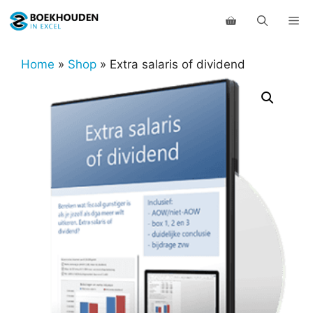
Ga
Me
naar
de
inhoud
Home
»
Shop
»
Extra salaris of dividend