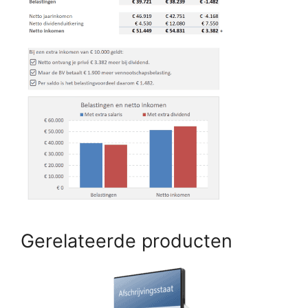
Gerelateerde producten
Dit
product
heeft