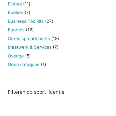
producten
11
Fintool
11
producten
7
Boeken
7
producten
27
Business Toolkits
27
producten
12
Bundels
12
producten
18
Gratis spreadsheets
18
producten
7
Maatwerk & Services
7
producten
5
Overige
5
producten
1
Geen categorie
1
product
Filteren op soort licentie