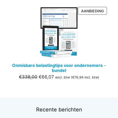
PRODU
AANBIEDING
IN
DE
UITVER
Onmisbare belastingtips voor ondernemers -
bundel
Oorspronkelijke
Huidige
€
338,00
€
66,07
excl. btw (
€
79,94
incl. btw)
prijs
prijs
was:
is:
€338,00.
€66,07.
Recente berichten