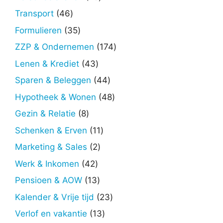
producten
46
Transport
46
producten
35
Formulieren
35
producten
174
ZZP & Ondernemen
174
producten
43
Lenen & Krediet
43
producten
44
Sparen & Beleggen
44
producten
48
Hypotheek & Wonen
48
producten
8
Gezin & Relatie
8
producten
11
Schenken & Erven
11
producten
2
Marketing & Sales
2
producten
42
Werk & Inkomen
42
producten
13
Pensioen & AOW
13
producten
23
Kalender & Vrije tijd
23
producten
13
Verlof en vakantie
13