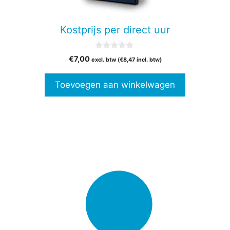
Kostprijs per direct uur
0
€
7,00
excl. btw (
€
8,47
incl. btw)
v
a
n
Toevoegen aan winkelwagen
5