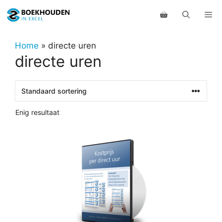
Ga
Me
naar
de
inhoud
Home
»
directe uren
directe uren
Enig resultaat