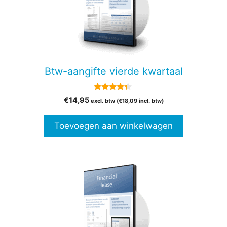
Btw-aangifte vierde kwartaal
4.20
€
14,95
excl. btw (
€
18,09
incl. btw)
van 5
Toevoegen aan winkelwagen