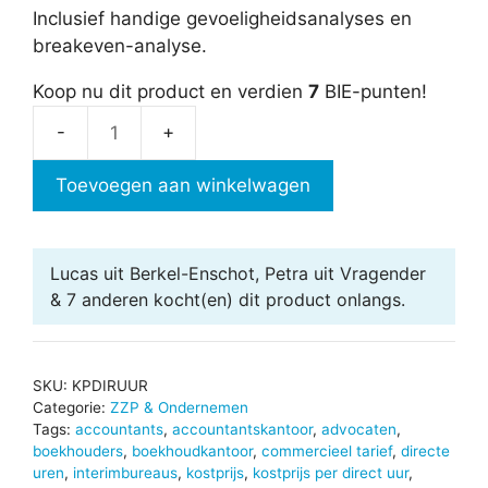
Inclusief handige gevoeligheidsanalyses en
breakeven-analyse.
Koop nu dit product en verdien
7
BIE-punten!
Kostprijs
per
Toevoegen aan winkelwagen
direct
uur
aantal
Lucas uit Berkel-Enschot, Petra uit Vragender
& 7 anderen
kocht(en) dit product onlangs.
SKU:
KPDIRUUR
Categorie:
ZZP & Ondernemen
Tags:
accountants
,
accountantskantoor
,
advocaten
,
boekhouders
,
boekhoudkantoor
,
commercieel tarief
,
directe
uren
,
interimbureaus
,
kostprijs
,
kostprijs per direct uur
,