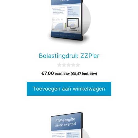
Belastingdruk ZZP’er
0
€
7,00
excl. btw (
€
8,47
incl. btw)
v
a
n
Toevoegen aan winkelwagen
5