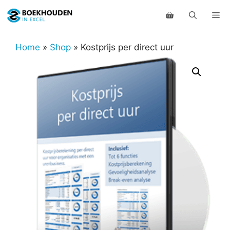
Ga
Me
naar
de
inhoud
Home
»
Shop
»
Kostprijs per direct uur