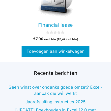
Financial lease
0
€
7,00
excl. btw (
€
8,47
incl. btw)
v
a
n
Toevoegen aan winkelwagen
5
Recente berichten
Geen winst over ondanks goede omzet? Excel-
aanpak die wél werkt
Jaarafsluiting instructies 2025
[UPDATE] Boekhouden in Excel 12.0 met