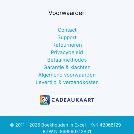
Voorwaarden
Contact
Support
Retourneren
Privacybeleid
Betaalmethodes
Garantie & klachten
Algemene voorwaarden
Levertijd & verzendkosten
€
7,00
excl.
btw
Toevoegen aan winkelwagen
(
€
8,47
© 2011 - 2026 Boekhouden in Excel - KvK 42068129 -
incl.
BTW NL869560712B01
btw)