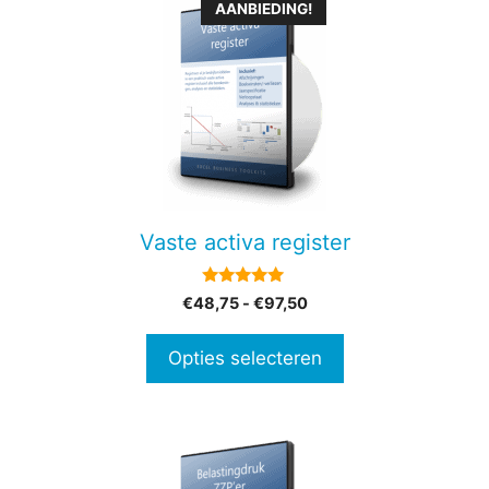
Dit
AANBIEDING!
product
heeft
meerdere
variaties.
Deze
optie
kan
gekozen
Vaste activa register
worden
op
5.00
Prijsklasse:
€
48,75
-
€
97,50
de
van 5
€48,75
productpagina
tot
Opties selecteren
€97,50